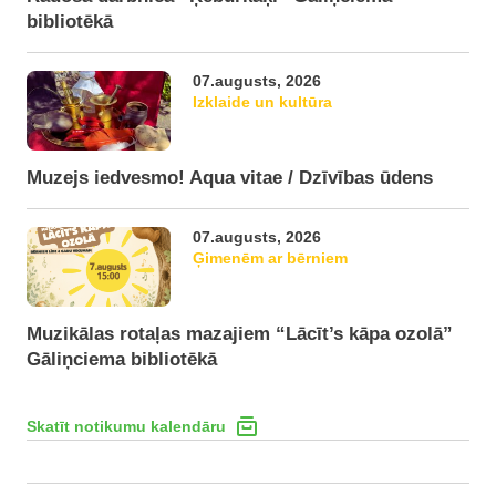
bibliotēkā
07.augusts, 2026
Izklaide un kultūra
Muzejs iedvesmo! Aqua vitae / Dzīvības ūdens
07.augusts, 2026
Ģimenēm ar bērniem
Muzikālas rotaļas mazajiem “Lācīt’s kāpa ozolā”
Gāliņciema bibliotēkā
Skatīt notikumu kalendāru