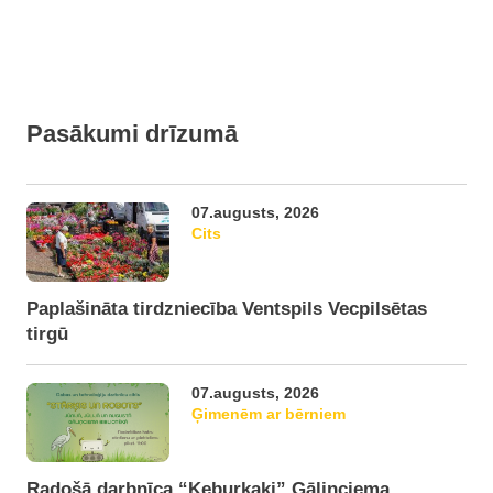
Pasākumi drīzumā
07.augusts, 2026
Cits
Paplašināta tirdzniecība Ventspils Vecpilsētas
tirgū
07.augusts, 2026
Ģimenēm ar bērniem
Radošā darbnīca “Ķeburkaķi” Gāliņciema