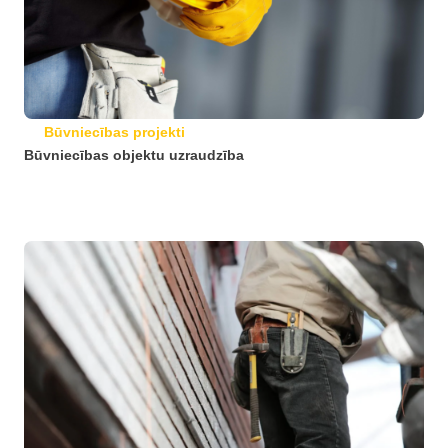
Būvniecības projekti
Būvniecības objektu uzraudzība