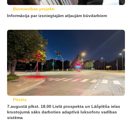
Būvniecības projekti
Informācija par izsniegtajām atļaujām būvdarbiem
Pilsēta
7.augustā plkst. 18.00 Lielā prospekta un Lāčplēša ielas
krustojumā sāks darboties adaptīvā luksoforu vadības
sistēma