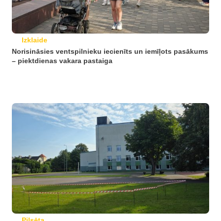
Izklaide
Norisināsies ventspilnieku iecienīts un iemīļots pasākums
– piektdienas vakara pastaiga
Pilsēta