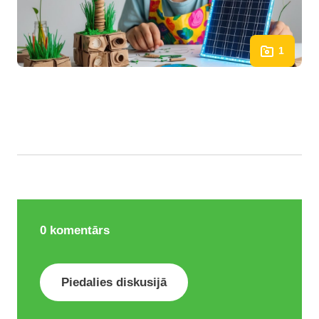
1
0
komentārs
Piedalies diskusijā