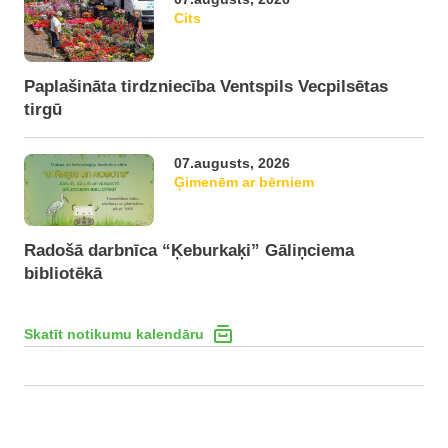
Cits
Paplašināta tirdzniecība Ventspils Vecpilsētas
tirgū
07.augusts, 2026
Ģimenēm ar bērniem
Radošā darbnīca “Ķeburkaķi” Gāliņciema
bibliotēkā
Skatīt notikumu kalendāru