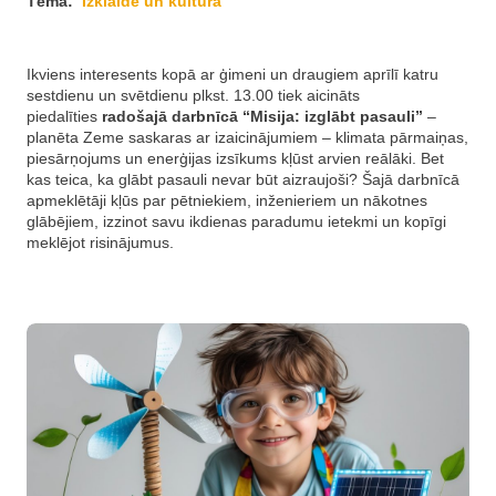
Tēma:
Izklaide un kultūra
Ikviens interesents kopā ar ģimeni un draugiem aprīlī katru
sestdienu un svētdienu plkst. 13.00 tiek aicināts
piedalīties
radošajā darbnīcā “Misija: izglābt pasauli”
–
planēta Zeme saskaras ar izaicinājumiem – klimata pārmaiņas,
piesārņojums un enerģijas izsīkums kļūst arvien reālāki. Bet
kas teica, ka glābt pasauli nevar būt aizraujoši? Šajā darbnīcā
apmeklētāji kļūs par pētniekiem, inženieriem un nākotnes
glābējiem, izzinot savu ikdienas paradumu ietekmi un kopīgi
meklējot risinājumus.