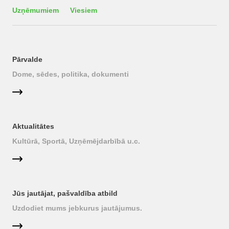
Uzņēmumiem
Viesiem
Pārvalde
Dome, sēdes, politika, dokumenti
Aktualitātes
Kultūrā, Sportā, Uzņēmējdarbībā u.c.
Jūs jautājat, pašvaldība atbild
Uzdodiet mums jebkurus jautājumus.