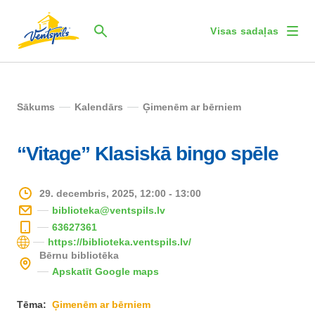
Visas sadaļas
Sākums
Kalendārs
Ģimenēm ar bērniem
“Vitage” Klasiskā bingo spēle
29. decembris, 2025, 12:00 - 13:00
biblioteka@ventspils.lv
63627361
https://biblioteka.ventspils.lv/
Bērnu bibliotēka
Apskatīt Google maps
Tēma:
Ģimenēm ar bērniem