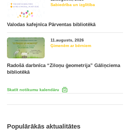
Sabiedrība un izglītība
Valodas kafejnīca Pārventas bibliotēkā
11.augusts, 2026
Ģimenēm ar bērniem
Radošā darbnīca “Ziloņu ģeometrija” Gāliņciema
bibliotēkā
Skatīt notikumu kalendāru
Populārākās aktualitātes