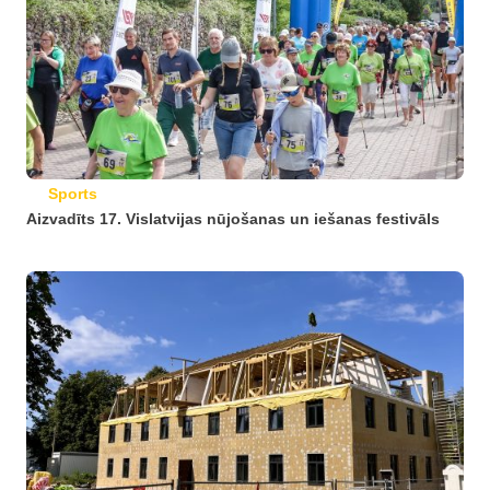
Sports
Aizvadīts 17. Vislatvijas nūjošanas un iešanas festivāls