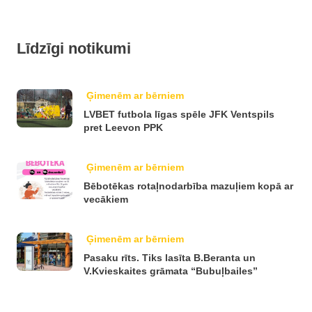
Līdzīgi notikumi
Ģimenēm ar bērniem
LVBET futbola līgas spēle JFK Ventspils
pret Leevon PPK
Ģimenēm ar bērniem
Bēbotēkas rotaļnodarbība mazuļiem kopā ar
vecākiem
Ģimenēm ar bērniem
Pasaku rīts. Tiks lasīta B.Beranta un
V.Kvieskaites grāmata “Bubuļbailes”