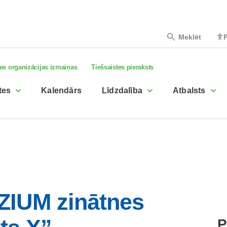
Meklēt
P
es organizācijas izmaiņas
Tiešsaistes pieraksts
tes
Kalendārs
Līdzdalība
Atbalsts
IZIUM zinātnes
P