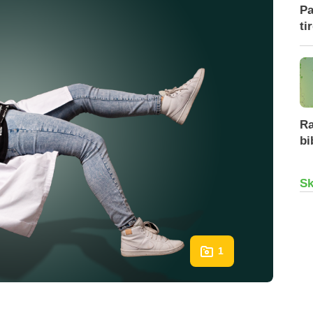
Pa
ti
Ra
bi
Sk
1