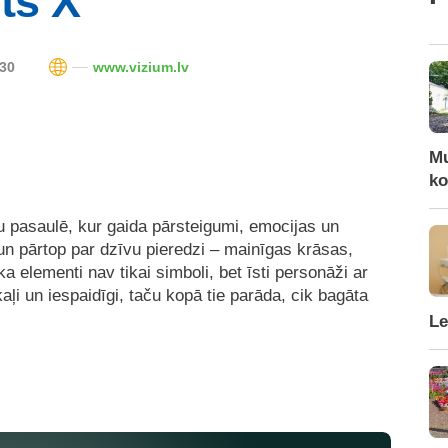
ts X”
:30
www.vizium.lv
Mu
ko
mu pasaulē, kur gaida pārsteigumi, emocijas un
 un pārtop par dzīvu pieredzi – mainīgas krāsas,
ka elementi nav tikai simboli, bet īsti personāži ar
aļi un iespaidīgi, taču kopā tie parāda, cik bagāta
Le