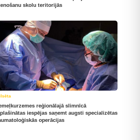
tenošanu skolu teritorijās
ilsēta
emeļkurzemes reģionālajā slimnīcā
plašinātas iespējas saņemt augsti specializētas
aumatoloģiskās operācijas