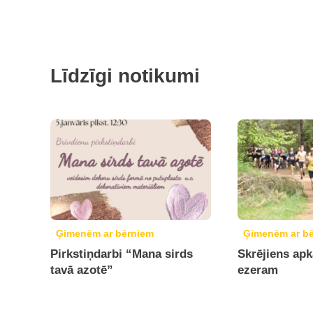
Līdzīgi notikumi
Ģimenēm ar bērniem
Ģimenēm ar b
Pirkstiņdarbi “Mana sirds
Skrējiens ap
tavā azotē”
ezeram