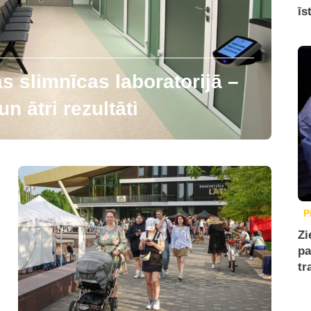
īs
 slimnīcas laboratorijā –
n ātri rezultāti
P
Zi
pa
tr