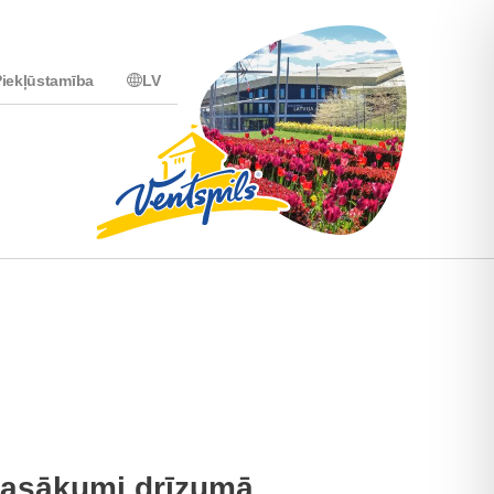
iekļūstamība
LV
asākumi drīzumā