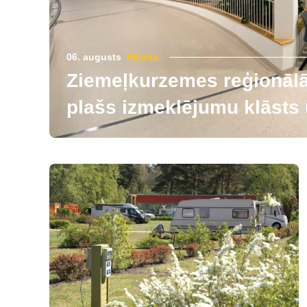
06. augusts
Pilsēta
Ziemeļkurzemes reģionālās
plašs izmeklējumu klāsts u