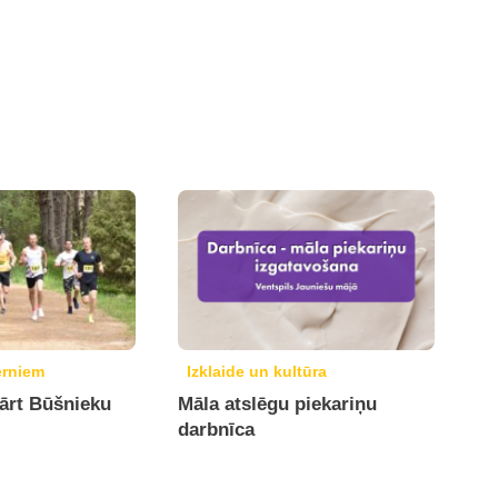
ērniem
Izklaide un kultūra
kārt Būšnieku
Māla atslēgu piekariņu
darbnīca