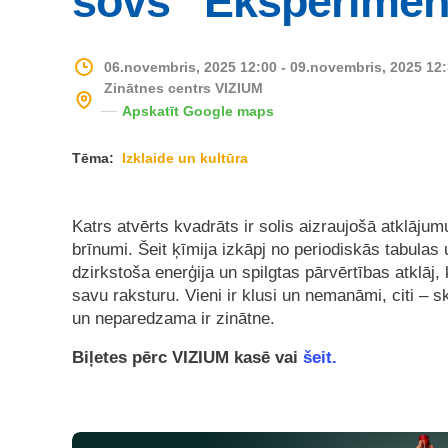
šovs “Eksperimen
06.novembris, 2025 12:00 - 09.novembris, 2025 12
Zinātnes centrs VIZIUM
Apskatīt Google maps
Tēma:
Izklaide un kultūra
Katrs atvērts kvadrāts ir solis aizraujošā atklāju
brīnumi. Šeit ķīmija izkāpj no periodiskās tabulas
dzirkstoša enerģija un spilgtas pārvērtības atklāj, 
savu raksturu. Vieni ir klusi un nemanāmi, citi – sk
un neparedzama ir zinātne.
Biļetes pērc
VIZIUM kasē vai
šeit.