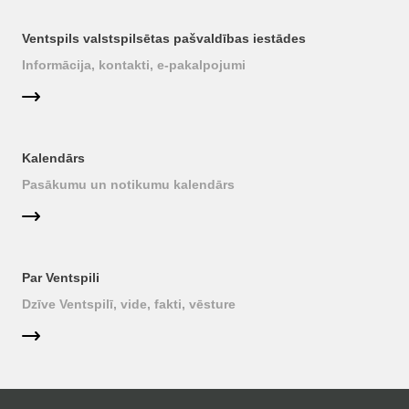
Ventspils valstspilsētas pašvaldības iestādes
Informācija, kontakti, e-pakalpojumi
Kalendārs
Pasākumu un notikumu kalendārs
Par Ventspili
Dzīve Ventspilī, vide, fakti, vēsture