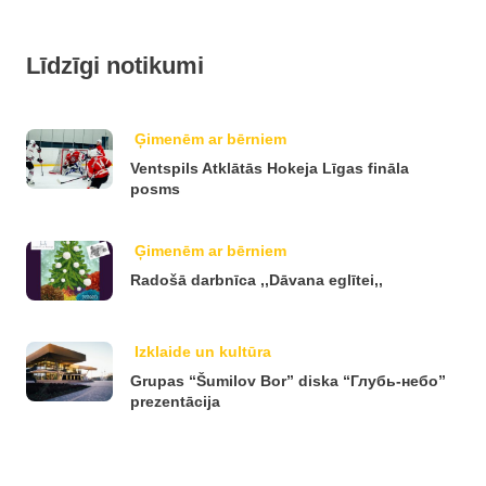
Līdzīgi notikumi
Ģimenēm ar bērniem
Ventspils Atklātās Hokeja Līgas fināla
posms
Ģimenēm ar bērniem
Radošā darbnīca ,,Dāvana eglītei,,
Izklaide un kultūra
Grupas “Šumilov Bor” diska “Глубь-небо”
prezentācija