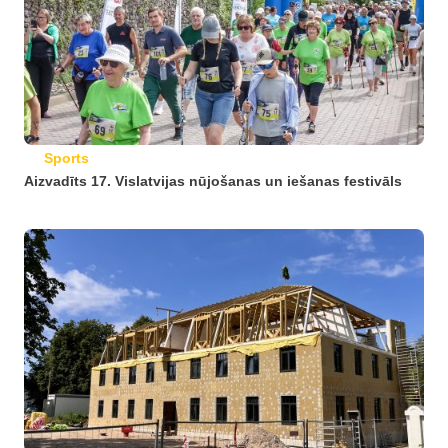
Sports
Aizvadīts 17. Vislatvijas nūjošanas un iešanas festivāls