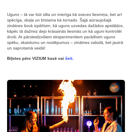
Uguns – tā var būt silta un mierīga kā sveces liesmiņa, bet arī
spēcīga, skaļa un bīstama kā tornado. Šajā aizraujošajā
zinātnes šovā izpētīsim, kā uguns uzvedas dažādos apstākļos,
kāpēc tā dažreiz dejo krāsainās liesmās un kā uguni kontrolēt
droši. Ar pārsteidzošiem eksperimentiem parādīsim uguns
spēku, skaistumu un noslēpumus – zinātnes valodā, bet jautrā
un saprotamā veidā!
Biļetes pērc
VIZIUM kasē vai
šeit.