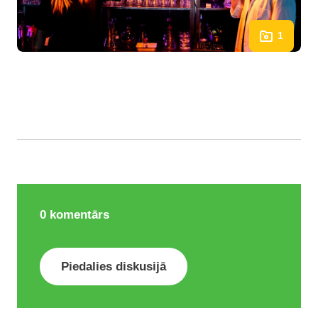
1
0
komentārs
Piedalies diskusijā