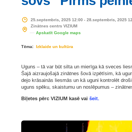
šovs “Pirms peln
25.septembris, 2025 12:00 - 28.septembris, 2025 1
Zinātnes centrs VIZIUM
Apskatīt Google maps
Tēma:
Izklaide un kultūra
Uguns – tā var būt silta un mierīga kā sveces lies
Šajā aizraujošajā zinātnes šovā izpētīsim, kā ug
dejo krāsainās liesmās un kā uguni kontrolēt dro
uguns spēku, skaistumu un noslēpumus – zinātnes 
Biļetes pērc
VIZIUM kasē vai
šeit.