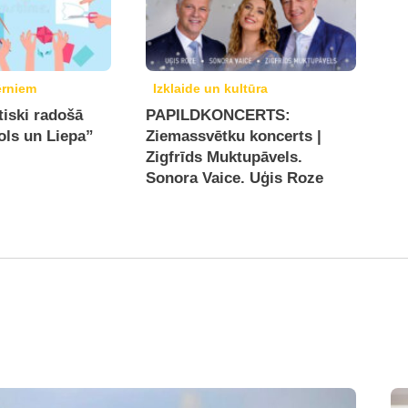
ērniem
Izklaide un kultūra
iski radošā
PAPILDKONCERTS:
ols un Liepa”
Ziemassvētku koncerts |
Zigfrīds Muktupāvels.
Sonora Vaice. Uģis Roze