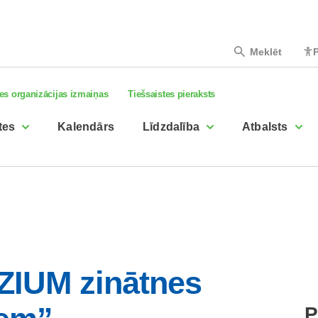
Meklēt
P
es organizācijas izmaiņas
Tiešsaistes pieraksts
tes
Kalendārs
Līdzdalība
Atbalsts
IZIUM zinātnes
P