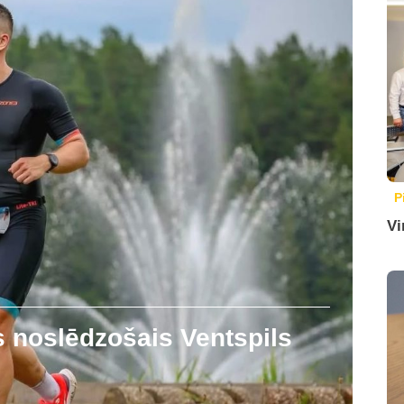
P
Vi
s noslēdzošais Ventspils