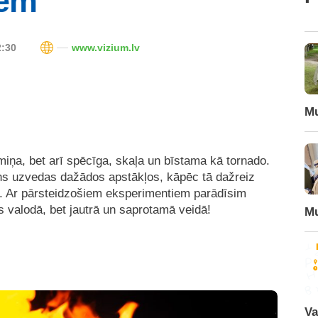
iem”
2:30
www.vizium.lv
Mu
miņa, bet arī spēcīga, skaļa un bīstama kā tornado.
uns uzvedas dažādos apstākļos, kāpēc tā dažreiz
ši. Ar pārsteidzošiem eksperimentiem parādīsim
valodā, bet jautrā un saprotamā veidā!
Mu
Va