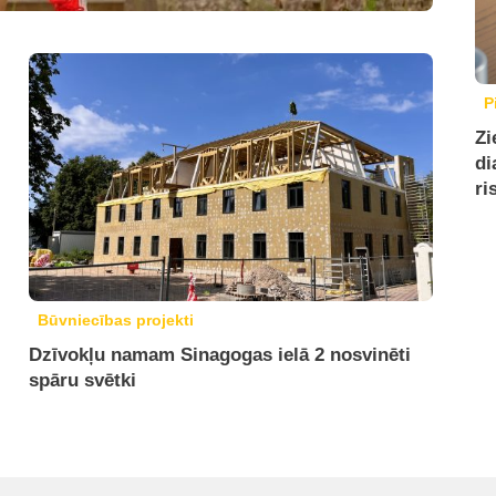
P
Zi
di
ri
Būvniecības projekti
Dzīvokļu namam Sinagogas ielā 2 nosvinēti
spāru svētki