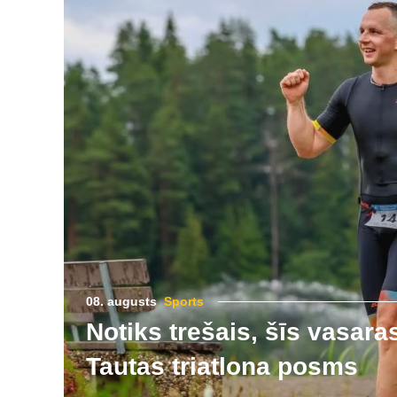
08. augusts
Sports
Notiks trešais, šīs vasara
Tautas triatlona posms