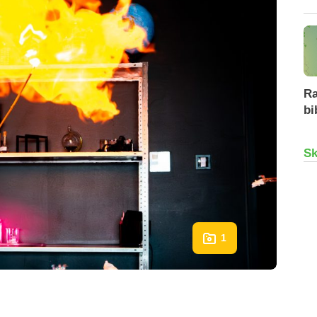
Ra
bi
Sk
1