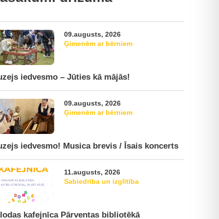
09.augusts, 2026
Ģimenēm ar bērniem
zejs iedvesmo – Jūties kā mājās!
09.augusts, 2026
Ģimenēm ar bērniem
zejs iedvesmo! Musica brevis / Īsais koncerts
11.augusts, 2026
Sabiedrība un izglītība
lodas kafejnīca Pārventas bibliotēkā