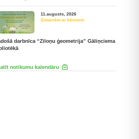
11.augusts, 2026
Ģimenēm ar bērniem
došā darbnīca “Ziloņu ģeometrija” Gāliņciema
bliotēkā
atīt notikumu kalendāru