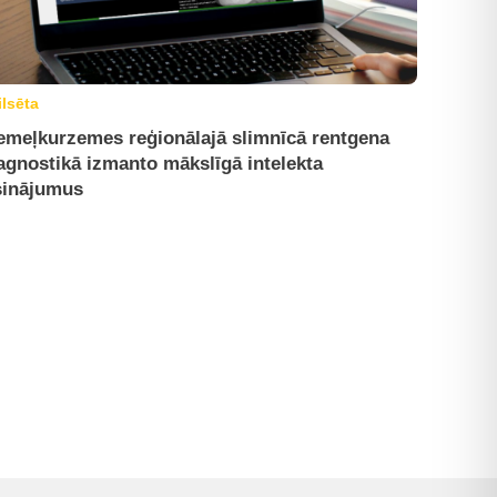
ilsēta
emeļkurzemes reģionālajā slimnīcā rentgena
agnostikā izmanto mākslīgā intelekta
sinājumus