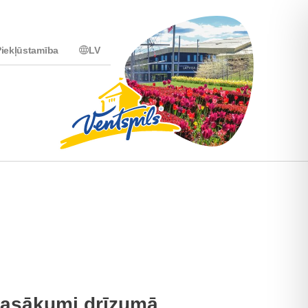
iekļūstamība
LV
asākumi drīzumā