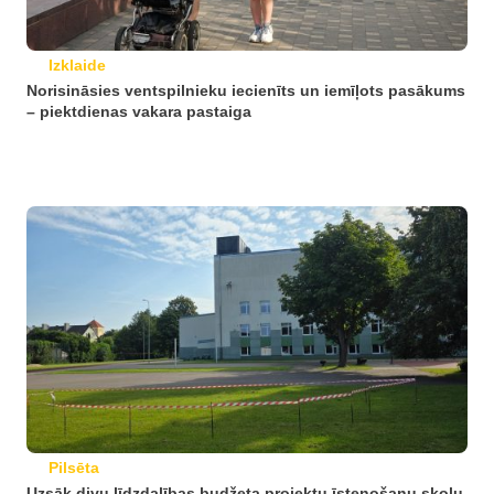
Izklaide
Norisināsies ventspilnieku iecienīts un iemīļots pasākums
– piektdienas vakara pastaiga
Pilsēta
Uzsāk divu līdzdalības budžeta projektu īstenošanu skolu