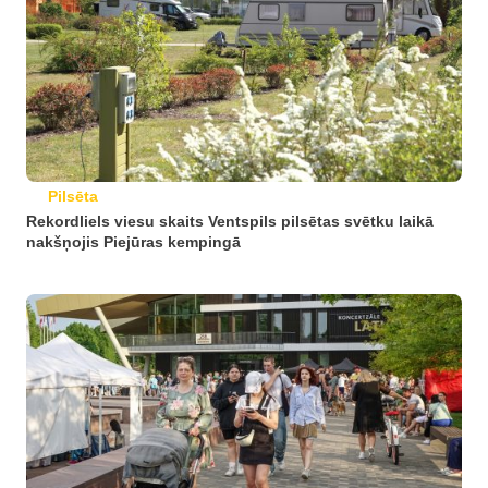
Pilsēta
Rekordliels viesu skaits Ventspils pilsētas svētku laikā
nakšņojis Piejūras kempingā