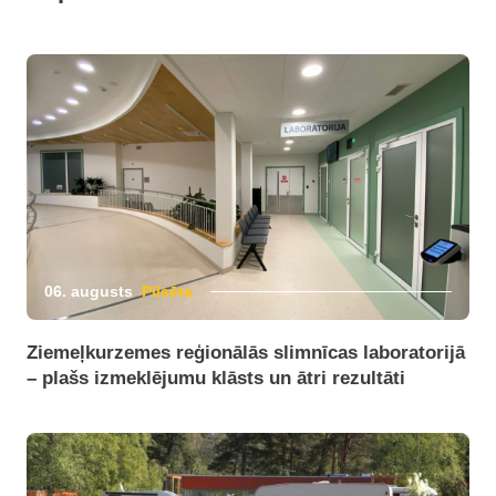
06. augusts
Pilsēta
Ziemeļkurzemes reģionālās slimnīcas laboratorijā
– plašs izmeklējumu klāsts un ātri rezultāti