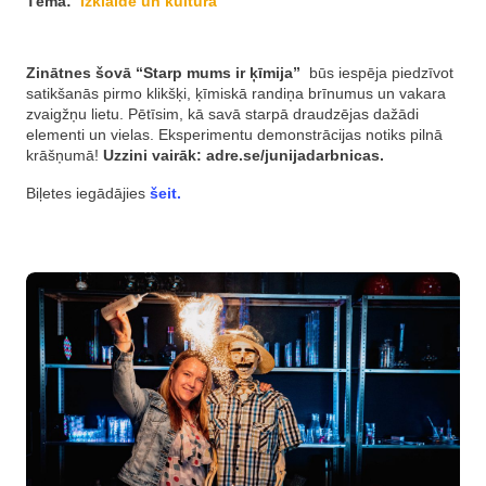
Tēma:
Izklaide un kultūra
Zinātnes šovā “Starp mums ir ķīmija”
būs iespēja piedzīvot
satikšanās pirmo klikšķi, ķīmiskā randiņa brīnumus un vakara
zvaigžņu lietu. Pētīsim, kā savā starpā draudzējas dažādi
elementi un vielas. Eksperimentu demonstrācijas notiks pilnā
krāšņumā!
Uzzini vairāk: adre.se/junijadarbnicas.
Biļetes iegādājies
šeit.