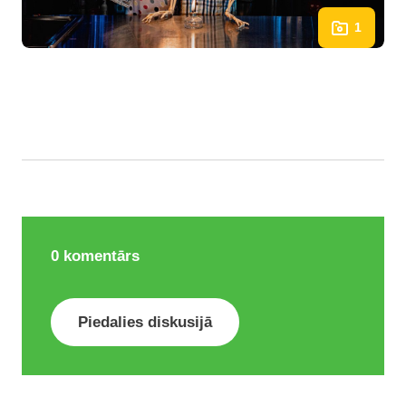
1
0
komentārs
Piedalies diskusijā