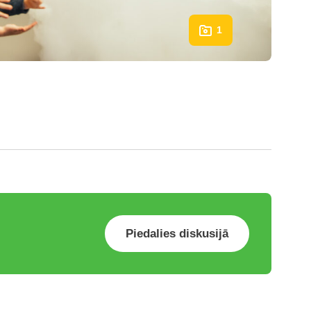
1
Piedalies diskusijā