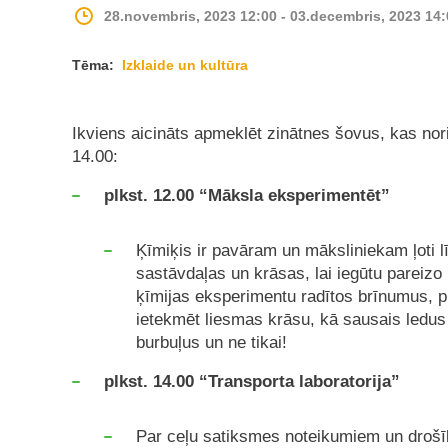
28.novembris, 2023 12:00 - 03.decembris, 2023 14:
Tēma:
Izklaide un kultūra
Ikviens aicināts apmeklēt zinātnes šovus, kas nori
14.00:
plkst. 12.00 “Māksla eksperimentēt”
Ķīmiķis ir pavāram un māksliniekam ļoti lī
sastāvdaļas un krāsas, lai iegūtu pareizo
ķīmijas eksperimentu radītos brīnumus, p
ietekmēt liesmas krāsu, kā sausais ledus 
burbuļus un ne tikai!
plkst. 14.00 “Transporta laboratorija”
Par ceļu satiksmes noteikumiem un drošī