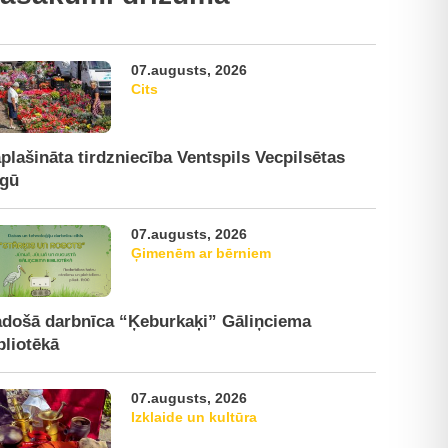
07.augusts, 2026
Cits
plašināta tirdzniecība Ventspils Vecpilsētas
rgū
07.augusts, 2026
Ģimenēm ar bērniem
došā darbnīca “Ķeburkaķi” Gāliņciema
bliotēkā
07.augusts, 2026
Izklaide un kultūra