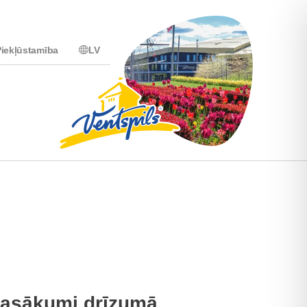
iekļūstamība
LV
asākumi drīzumā