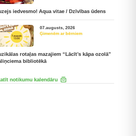
zejs iedvesmo! Aqua vitae / Dzīvības ūdens
07.augusts, 2026
Ģimenēm ar bērniem
zikālas rotaļas mazajiem “Lācīt’s kāpa ozolā”
liņciema bibliotēkā
atīt notikumu kalendāru