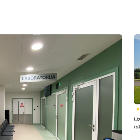
P
Uz
īs