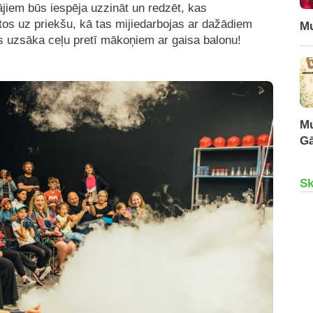
iem būs iespēja uzzināt un redzēt, kas
ētos uz priekšu, kā tas mijiedarbojas ar dažādiem
Mu
is uzsāka ceļu pretī mākoņiem ar gaisa balonu!
Mu
Gā
Sk