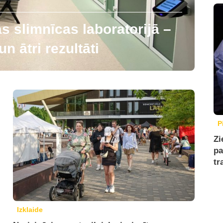
 slimnīcas laboratorijā –
n ātri rezultāti
P
Zi
pa
tr
Izklaide