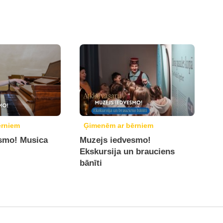
ērniem
Ģimenēm ar bērniem
smo! Musica
Muzejs iedvesmo!
Ekskursija un brauciens
bānīti