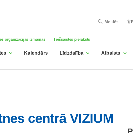
Meklēt
P
es organizācijas izmaiņas
Tiešsaistes pieraksts
tes
Kalendārs
Līdzdalība
Atbalsts
ātnes centrā VIZIUM
P