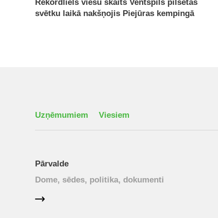
Rekordliels viesu skaits Ventspils pilsētas
svētku laikā nakšņojis Piejūras kempingā
Uzņēmumiem
Viesiem
Pārvalde
Dome, sēdes, politika, dokumenti