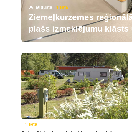
06. augusts
Pilsēta
Ziemeļkurzemes reģionālās
plašs izmeklējumu klāsts u
Pilsēta