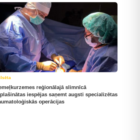
ilsēta
emeļkurzemes reģionālajā slimnīcā
plašinātas iespējas saņemt augsti specializētas
aumatoloģiskās operācijas