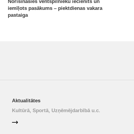
Norisināsies ventspilnieku iecienīts un
iemīļots pasākums – piektdienas vakara
pastaiga
Aktualitātes
Kultūrā, Sportā, Uzņēmējdarbībā u.c.