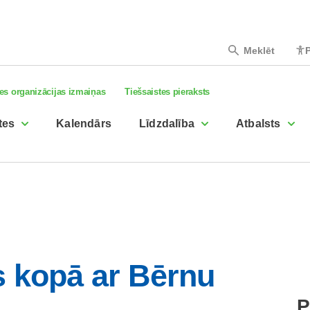
Meklēt
P
es organizācijas izmaiņas
Tiešsaistes pieraksts
tes
Kalendārs
Līdzdalība
Atbalsts
s kopā ar Bērnu
P