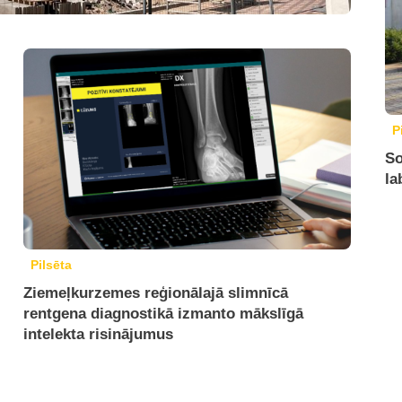
P
So
la
Pilsēta
Ziemeļkurzemes reģionālajā slimnīcā
rentgena diagnostikā izmanto mākslīgā
intelekta risinājumus