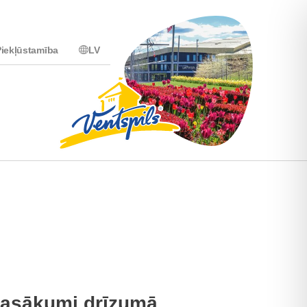
iekļūstamība
LV
asākumi drīzumā