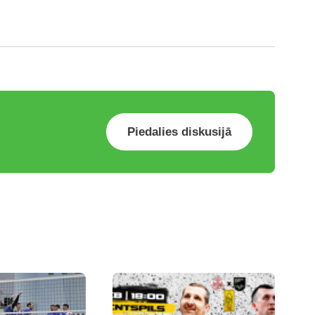
Piedalies diskusijā