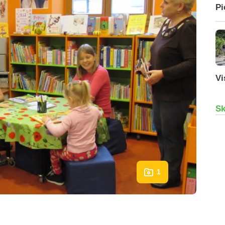
Pi
Vi
Sk
1