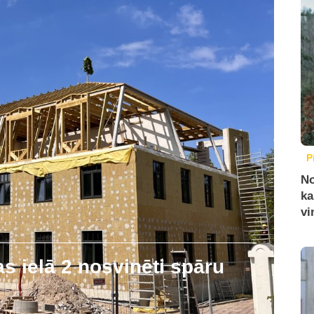
P
No
ka
vi
 ielā 2 nosvinēti spāru