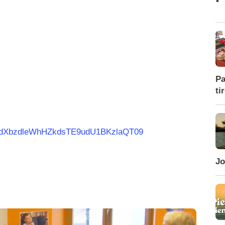
Pa
ti
SGdXbzdleWhHZkdsTE9udU1BKzlaQT09
Jo