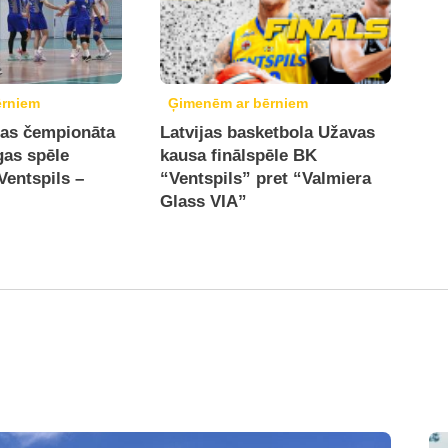
ērniem
Ģimenēm ar bērniem
jas čempionāta
Latvijas basketbola Užavas
gas spēle
kausa finālspēle BK
Ventspils –
“Ventspils” pret “Valmiera
Glass VIA”