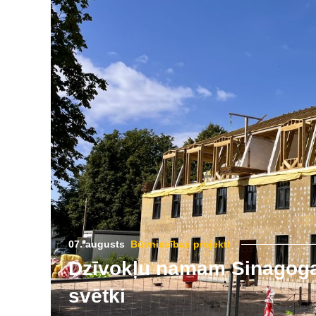
07. augusts
Būvniecības projekti
Dzīvokļu namam Sinagogas
svētki