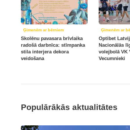
Ģimenēm ar bērniem
Ģimenēm ar b
Skolēnu pavasara brīvlaika
Optibet Latvi
radošā darbnīca: stīmpanka
Nacionālās lī
stila interjera dekora
volejbolā VK 
veidošana
Vecumnieki
Populārākās aktualitātes