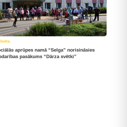
ilsēta
ciālās aprūpes namā “Selga” norisināsies
bdarības pasākums “Dārza svētki”