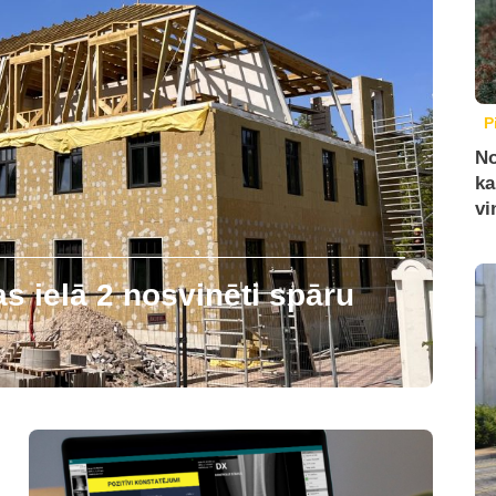
P
No
ka
vi
 ielā 2 nosvinēti spāru