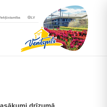
iekļūstamība
LV
asākumi drīzumā