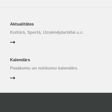
Aktualitātes
Kultūrā, Sportā, Uzņēmējdarbībā u.c.
Kalendārs
Pasākumu un notikumu kalendārs