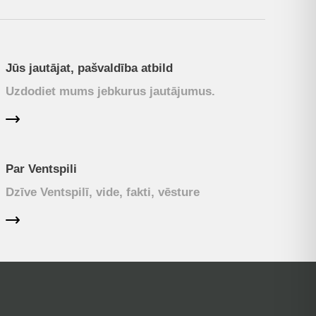
Jūs jautājat, pašvaldība atbild
Uzdodiet mums jebkurus jautājumus.
Par Ventspili
Dzīve Ventspilī, vide, fakti, vēsture