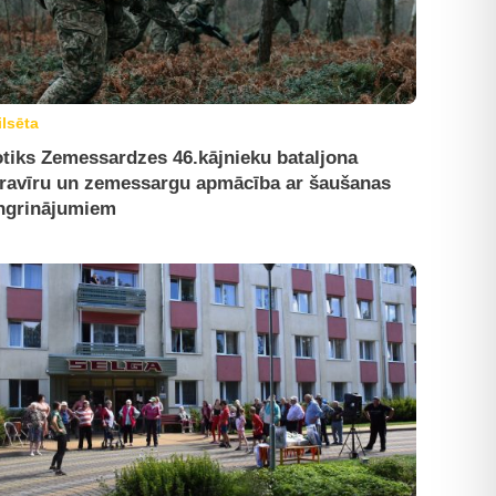
ilsēta
tiks Zemessardzes 46.kājnieku bataljona
ravīru un zemessargu apmācība ar šaušanas
ngrinājumiem