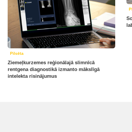
P
So
la
Pilsēta
Ziemeļkurzemes reģionālajā slimnīcā
rentgena diagnostikā izmanto mākslīgā
intelekta risinājumus