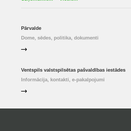
Pārvalde
Dome, sēdes, politika, dokumenti
Ventspils valstspilsētas pašvaldības iestādes
Informācija, kontakti, e-pakalpojumi