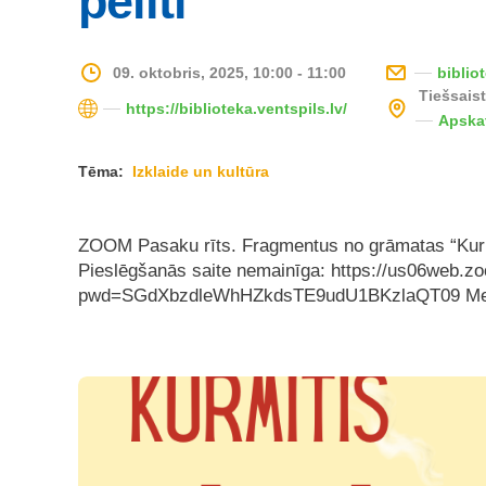
pelīti”
09. oktobris, 2025, 10:00 - 11:00
biblio
Tiešsais
https://biblioteka.ventspils.lv/
Apska
Tēma:
Izklaide un kultūra
ZOOM Pasaku rīts. Fragmentus no grāmatas “Kurmīti
Pieslēgšanās saite nemainīga: https://us06web.z
pwd=SGdXbzdleWhHZkdsTE9udU1BKzlaQT09 Meet