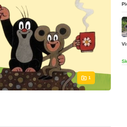
Pi
Vi
Sk
1