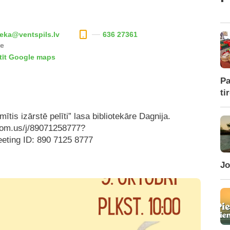
teka@ventspils.lv
636 27361
te
tīt Google maps
Pa
ti
s izārstē pelīti” lasa bibliotekāre Dagnija.
oom.us/j/89071258777?
ing ID: 890 7125 8777
Jo