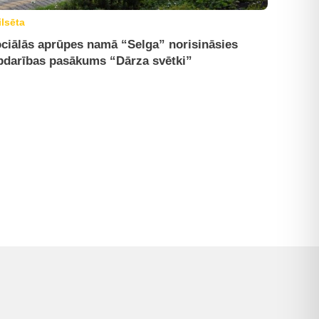
ilsēta
ciālās aprūpes namā “Selga” norisināsies
bdarības pasākums “Dārza svētki”