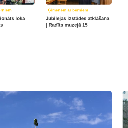
ērniem
Ģimenēm ar bērniem
ionāts loka
Jubilejas izstādes atklāšana
ās
| Radīts muzejā 15