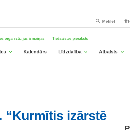
Meklēt
P
es organizācijas izmaiņas
Tiešsaistes pieraksts
tes
Kalendārs
Līdzdalība
Atbalsts
 “Kurmītis izārstē
P