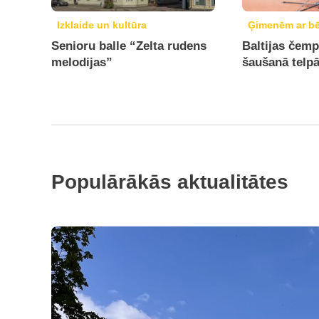
Izklaide un kultūra
Ģimenēm ar b
Senioru balle “Zelta rudens
Baltijas čemp
melodijas”
šaušanā telp
Populārākās aktualitātes