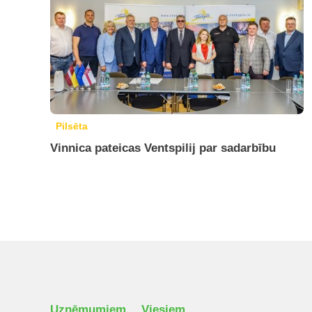
Pilsēta
Vinnica pateicas Ventspilij par sadarbību
Uzņēmumiem
Viesiem