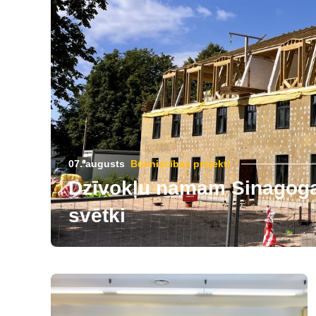
07. augusts
Būvniecības projekti
Dzīvokļu namam Sinagogas
svētki