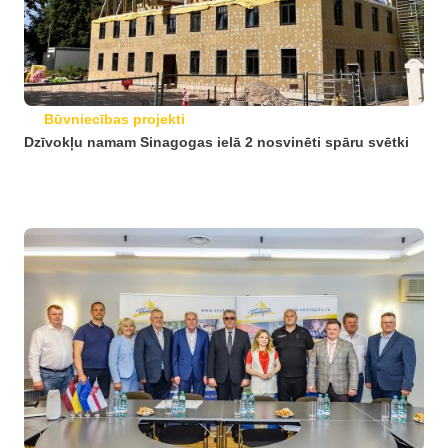
Būvniecības projekti
Dzīvokļu namam Sinagogas ielā 2 nosvinēti spāru svētki