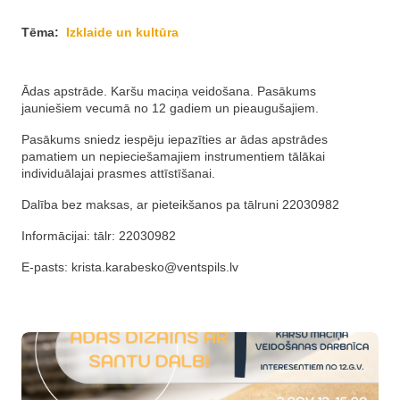
Tēma:
Izklaide un kultūra
Ādas apstrāde. Karšu maciņa veidošana. Pasākums
jauniešiem vecumā no 12 gadiem un pieaugušajiem.
Pasākums sniedz iespēju iepazīties ar ādas apstrādes
pamatiem un nepieciešamajiem instrumentiem tālākai
individuālajai prasmes attīstīšanai.
Dalība bez maksas, ar pieteikšanos pa tālruni 22030982
Informācijai: tālr: 22030982
E-pasts:
krista.karabesko@ventspils.lv