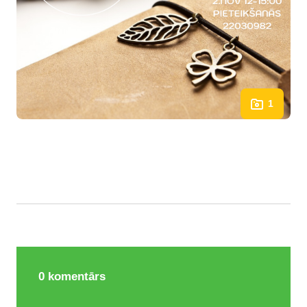
1
0
komentārs