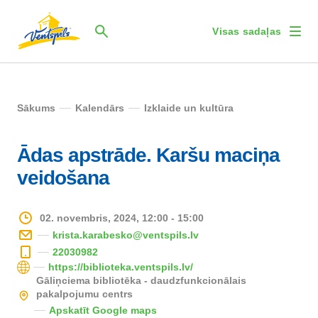
Visas sadaļas
Sākums
Kalendārs
Izklaide un kultūra
Ādas apstrāde. Karšu maciņa
veidošana
02. novembris, 2024, 12:00 - 15:00
krista.karabesko@ventspils.lv
22030982
https://biblioteka.ventspils.lv/
Gāliņciema bibliotēka - daudzfunkcionālais
pakalpojumu centrs
Apskatīt Google maps