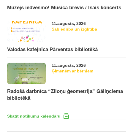
Muzejs iedvesmo! Musica brevis / Īsais koncerts
11.augusts, 2026
Sabiedrība un izglītība
Valodas kafejnīca Pārventas bibliotēkā
11.augusts, 2026
Ģimenēm ar bērniem
Radošā darbnīca “Ziloņu ģeometrija” Gāliņciema
bibliotēkā
Skatīt notikumu kalendāru