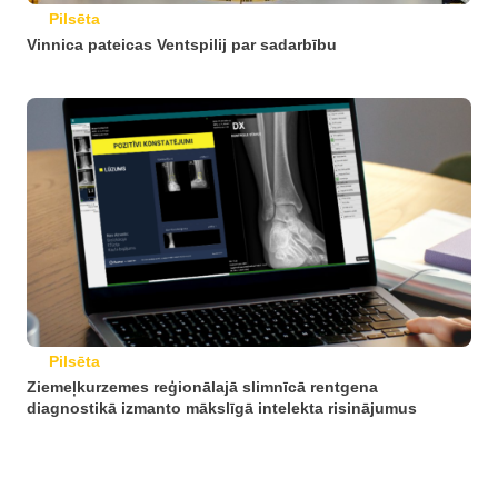
Pilsēta
Vinnica pateicas Ventspilij par sadarbību
Pilsēta
Ziemeļkurzemes reģionālajā slimnīcā rentgena
diagnostikā izmanto mākslīgā intelekta risinājumus