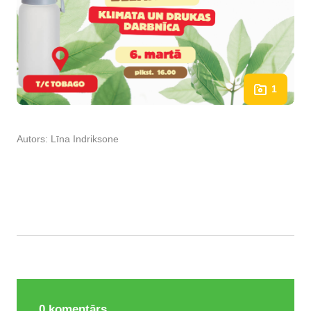
1
Autors:
Līna Indriksone
0
komentārs