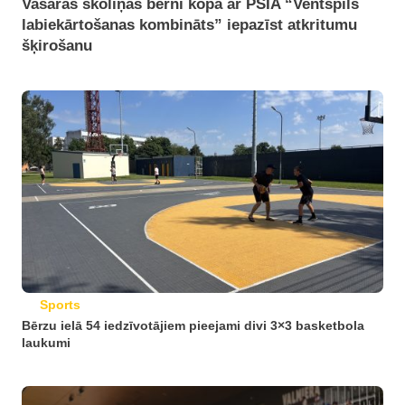
Vasaras skoliņas bērni kopā ar PSIA “Ventspils
labiekārtošanas kombināts” iepazīst atkritumu
šķirošanu
Sports
Bērzu ielā 54 iedzīvotājiem pieejami divi 3×3 basketbola
laukumi