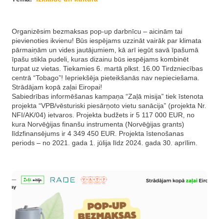
Organizēsim bezmaksas pop-up darbnīcu – aicinām tai
pievienoties ikvienu! Būs iespējams uzzināt vairāk par klimata
pārmaiņām un vides jautājumiem, kā arī iegūt savā īpašumā
īpašu stikla pudeli, kuras dizainu būs iespējams kombinēt
turpat uz vietas. Tiekamies 6. martā plkst. 16.00 Tirdzniecības
centrā “Tobago”! Iepriekšēja pieteikšanās nav nepieciešama.
Strādājam kopā zaļai Eiropai!
Sabiedrības informēšanas kampaņa “Zaļā misija” tiek īstenota
projekta “VPB/vēsturiski piesārņoto vietu sanācija” (projekta Nr.
NFI/AK/04) ietvaros. Projekta budžets ir 5 117 000 EUR, no
kura Norvēģijas finanšu instrumenta (Norvēģijas grants)
līdzfinansējums ir 4 349 450 EUR. Projekta īstenošanas
periods – no 2021. gada 1. jūlija līdz 2024. gada 30. aprīlim.