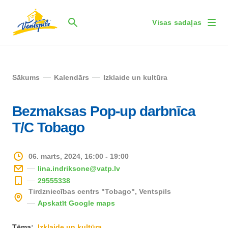
Visas sadaļas
Sākums
Kalendārs
Izklaide un kultūra
Bezmaksas Pop-up darbnīca
T/C Tobago
06. marts, 2024, 16:00 - 19:00
lina.indriksone@vatp.lv
29555338
Tirdzniecības centrs "Tobago", Ventspils
Apskatīt Google maps
Tēma:
Izklaide un kultūra