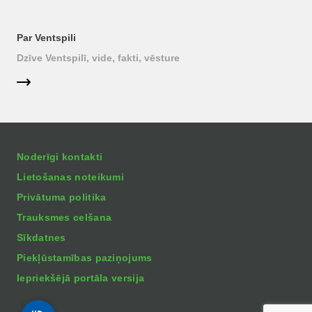
Par Ventspili
Dzīve Ventspilī, vide, fakti, vēsture
Noderīgi kontakti
Lietošanas noteikumi
Privātuma politika
Trauksmes celšana
Sīkdatnes
Piekļūstamības paziņojums
Iepriekšējā portāla versija