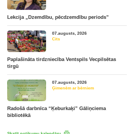
Lekcija „Dzemdību, pēcdzemdību periods”
07.augusts, 2026
Cits
Paplašināta tirdzniecība Ventspils Vecpilsētas
tirgū
07.augusts, 2026
Ģimenēm ar bērniem
Radošā darbnīca “Ķeburkaķi” Gāliņciema
bibliotēkā
Skatīt notikumu kalendāru