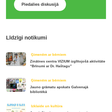
Piedalies diskusijā
Līdzīgi notikumi
Ģimenēm ar bērniem
Zinātnes centra VIZIUM izglītojošā aktivitāte
“Brīnumi ar Dr. Haštagu”
Ģimenēm ar bērniem
Jauno grāmatu apskats Galvenajā
bibliotēkā
Izklaide un kultūra