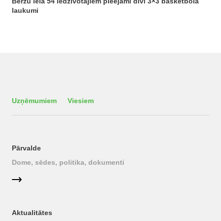
Bērzu ielā 54 iedzīvotājiem pieejami divi 3×3 basketbola
laukumi
Uzņēmumiem
Viesiem
Pārvalde
Dome, sēdes, politika, dokumenti
Aktualitātes