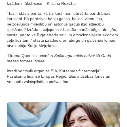
Izrādes māksliniece – Kristina Rezviha
“Tas ir stāsts par to, kā šis karš mani pārvērta par drāmas
karalieni. Kā pārdzīvot bēgļu gaitas, bailes, vientulību,
neizdevušos mīlestību un astoņus gadus ilgo attiecību
izjukšanu? Izrāde – ceļojums ir balstīta manās bēgļu atmiņās,
stāstā, par to kā Rīgā atradu sevi un emocionālajiem līkločiem
ceļā līdz tam,” stāsta izrādes dramaturģe un galvenās lomas
atveidotāja Sofija Meļņikova.
“Drama Queen” nominēta
Spēlmaņu nakts balvai
kā
Gada
mazās formas izrāde
.
Izrādi Ventspilī organizē SIA „Kurzemes filharmonija”.
Pasākumu finansē Eiropas Reģionālās attīstības fonds un
Ventspils valstspilsētas pašvaldība.