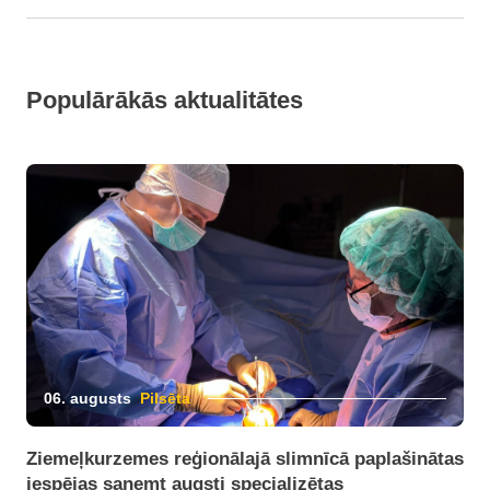
Populārākās aktualitātes
06. augusts
Pilsēta
Ziemeļkurzemes reģionālajā slimnīcā paplašinātas
iespējas saņemt augsti specializētas