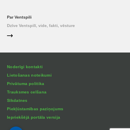
Par Ventspili
Dzīve Ventspilī, vide, fakti, vēsture
Noderīgi kontakti
Lietošanas noteikumi
Privātuma politika
Trauksmes celšana
Sīkdatnes
Piekļūstamības paziņojums
Iepriekšējā portāla versija