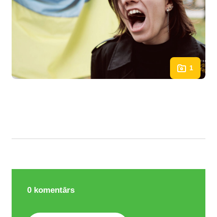
1
0
komentārs