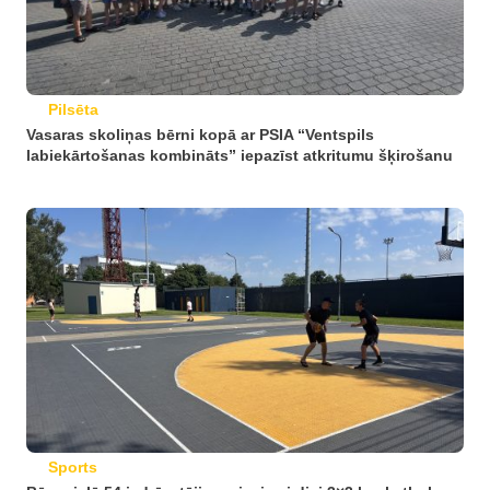
Pilsēta
Vasaras skoliņas bērni kopā ar PSIA “Ventspils
labiekārtošanas kombināts” iepazīst atkritumu šķirošanu
Sports