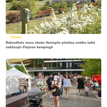
Pilsēta
Rekordliels viesu skaits Ventspils pilsētas svētku laikā
nakšņojis Piejūras kempingā