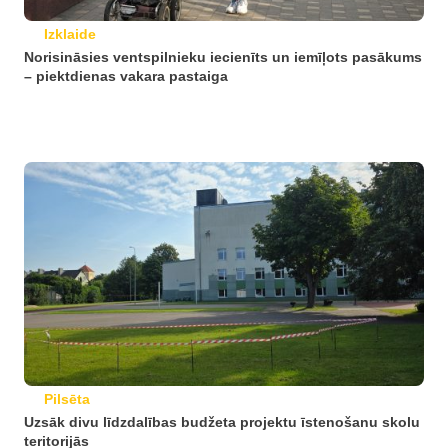
Izklaide
Norisināsies ventspilnieku iecienīts un iemīļots pasākums
– piektdienas vakara pastaiga
Pilsēta
Uzsāk divu līdzdalības budžeta projektu īstenošanu skolu
teritorijās