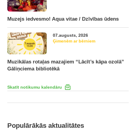
Muzejs iedvesmo! Aqua vitae / Dzīvības ūdens
07.augusts, 2026
Ģimenēm ar bērniem
Muzikālas rotaļas mazajiem “Lācīt’s kāpa ozolā”
Gāliņciema bibliotēkā
Skatīt notikumu kalendāru
Populārākās aktualitātes