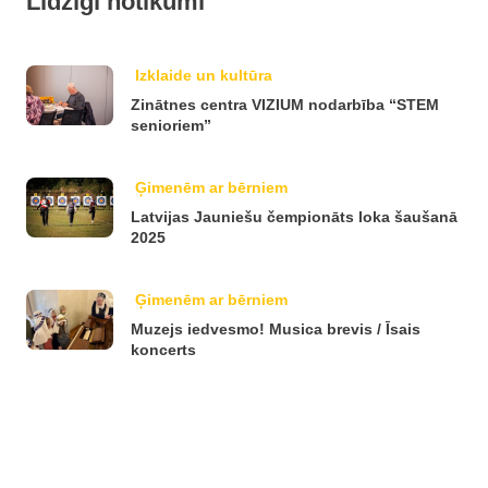
Līdzīgi notikumi
Izklaide un kultūra
Zinātnes centra VIZIUM nodarbība “STEM
senioriem”
Ģimenēm ar bērniem
Latvijas Jauniešu čempionāts loka šaušanā
2025
Ģimenēm ar bērniem
Muzejs iedvesmo! Musica brevis / Īsais
koncerts