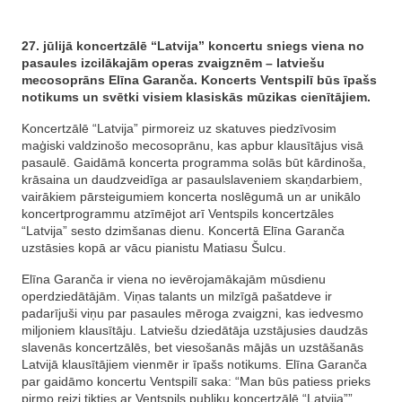
27. jūlijā koncertzālē “Latvija” koncertu sniegs viena no
pasaules izcilākajām operas zvaigznēm – latviešu
mecosoprāns Elīna Garanča. Koncerts Ventspilī būs īpašs
notikums un svētki visiem klasiskās mūzikas cienītājiem.
Koncertzālē “Latvija” pirmoreiz uz skatuves piedzīvosim
maģiski valdzinošo mecosoprānu, kas apbur klausītājus visā
pasaulē. Gaidāmā koncerta programma solās būt kārdinoša,
krāsaina un daudzveidīga ar pasaulslaveniem skaņdarbiem,
vairākiem pārsteigumiem koncerta noslēgumā un ar unikālo
koncertprogrammu atzīmējot arī Ventspils koncertzāles
“Latvija” sesto dzimšanas dienu. Koncertā Elīna Garanča
uzstāsies kopā ar vācu pianistu Matiasu Šulcu.
Elīna Garanča ir viena no ievērojamākajām mūsdienu
operdziedātājām. Viņas talants un milzīgā pašatdeve ir
padarījuši viņu par pasaules mēroga zvaigzni, kas iedvesmo
miljoniem klausītāju. Latviešu dziedātāja uzstājusies daudzās
slavenās koncertzālēs, bet viesošanās mājās un uzstāšanās
Latvijā klausītājiem vienmēr ir īpašs notikums. Elīna Garanča
par gaidāmo koncertu Ventspilī saka: “Man būs patiess prieks
pirmo reizi tikties ar Ventspils publiku koncertzālē “Latvija””.