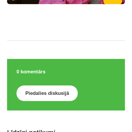
0
komentārs
Piedalies diskusijā