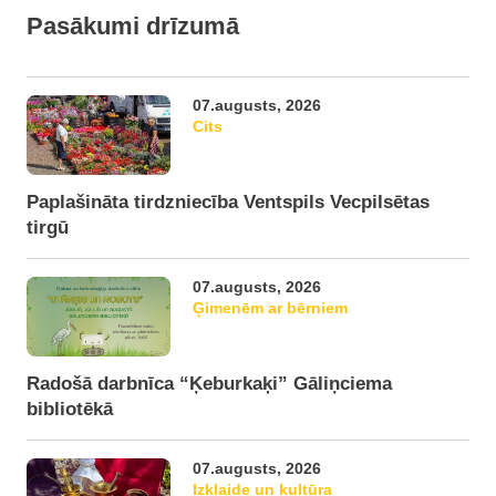
Pasākumi drīzumā
07.augusts, 2026
Cits
Paplašināta tirdzniecība Ventspils Vecpilsētas
tirgū
07.augusts, 2026
Ģimenēm ar bērniem
Radošā darbnīca “Ķeburkaķi” Gāliņciema
bibliotēkā
07.augusts, 2026
Izklaide un kultūra