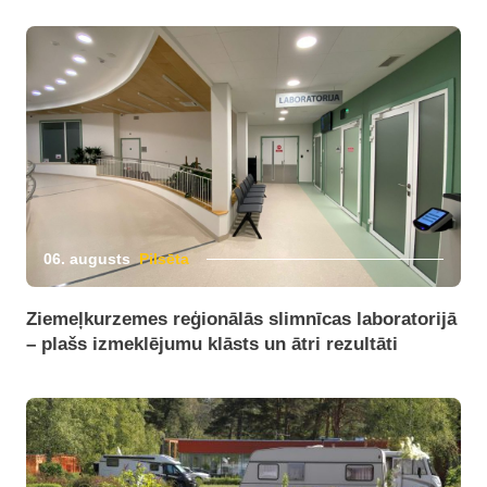
06. augusts
Pilsēta
Ziemeļkurzemes reģionālās slimnīcas laboratorijā
– plašs izmeklējumu klāsts un ātri rezultāti