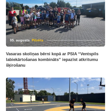
05. augusts
Pilsēta
Vasaras skoliņas bērni kopā ar PSIA “Ventspils
labiekārtošanas kombināts” iepazīst atkritumu
šķirošanu