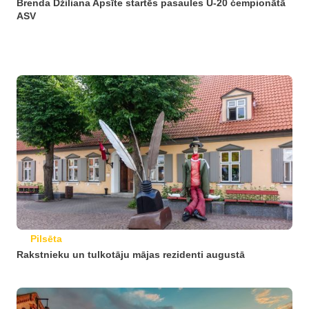
Brenda Džiliana Apsīte startēs pasaules U-20 čempionātā
ASV
Pilsēta
Rakstnieku un tulkotāju mājas rezidenti augustā