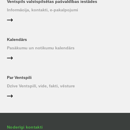
Ventspils valstspilsētas pašvaldības iestādes
Informācija, kontakti, e-pakalpojumi
Kalendārs
Pasākumu un notikumu kalendārs
Par Ventspili
Dzīve Ventspilī, vide, fakti, vēsture
Noderīgi kontakti