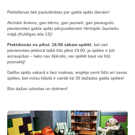
Piektdienas tiek pasludinātas par galda spēļu dienām!
Aicinām ikvienu, gan bērnu, gan jaunieti, gan pieaugušo
pievienoties galda spēļu pēcpusdienām Ventspils Jauniešu
mājā (Kuldīgas iela 13)!
Piektdienās no plkst. 16:00 sākam spēlēt
, bet vari
pievienoties jebkurā laikā līdz plkst 19:00, ja spēles ir ļoti
aizraujošas – laiks nav šķērslis, var spēlēt kaut vai līdz
pusnaktij!
Dalība spēļu vakarā ir bez maksas, iespēja ņemt līdzi arī savas
spēles, bet mūsu klāstā ir vairāk kā 30 dažādas galda spēles!
Būs dažas uzkodas un dzērieni!