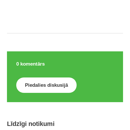
0
komentārs
Piedalies diskusijā
Līdzīgi notikumi