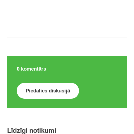
0
komentārs
Piedalies diskusijā
Līdzīgi notikumi