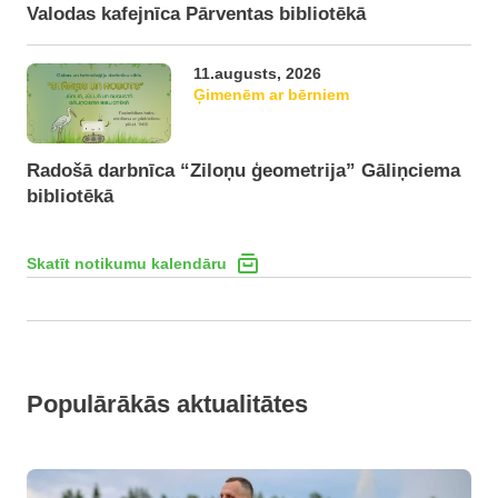
Valodas kafejnīca Pārventas bibliotēkā
11.augusts, 2026
Ģimenēm ar bērniem
Radošā darbnīca “Ziloņu ģeometrija” Gāliņciema
bibliotēkā
Skatīt notikumu kalendāru
Populārākās aktualitātes