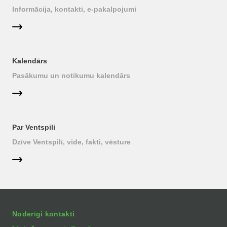
Informācija, kontakti, e-pakalpojumi
Kalendārs
Pasākumu un notikumu kalendārs
Par Ventspili
Dzīve Ventspilī, vide, fakti, vēsture
Noderīgi kontakti