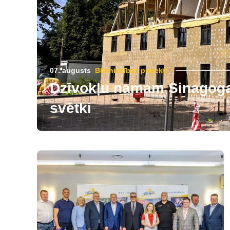
07. augusts
Būvniecības projekti
Dzīvokļu namam Sinagogas
svētki