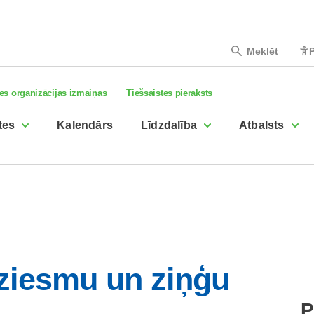
Meklēt
P
es organizācijas izmaiņas
Tiešsaistes pieraksts
tes
Kalendārs
Līdzdalība
Atbalsts
ziesmu un ziņģu
P