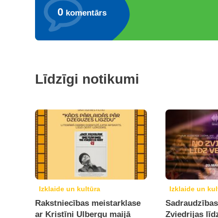
0
komentārs
Līdzīgi notikumi
Izklaide un kultūra
Izklaide un kul
Rakstniecības meistarklase
Sadraudzības
ar Kristīni Ulbergu maijā
Zviedrijas līd