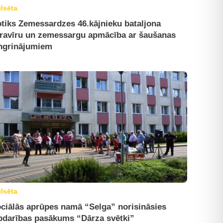
ilsēta
tiks Zemessardzes 46.kājnieku bataljona
ravīru un zemessargu apmācība ar šaušanas
ngrinājumiem
ilsēta
ciālās aprūpes namā “Selga” norisināsies
bdarības pasākums “Dārza svētki”