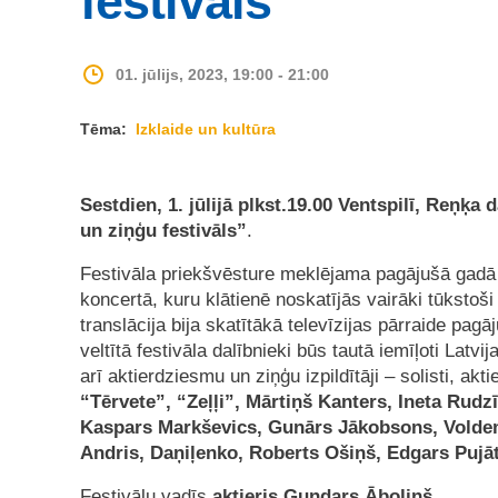
festivāls
01. jūlijs, 2023, 19:00 - 21:00
Tēma:
Izklaide un kultūra
Sestdien, 1. jūlijā plkst.19.00 Ventspilī, Reņķa 
un ziņģu festivāls”
.
Festivāla priekšvēsture meklējama pagājušā gadā 
koncertā, kuru klātienē noskatījās vairāki tūkstoši 
translācija bija skatītākā televīzijas pārraide pagā
veltītā festivāla dalībnieki būs tautā iemīļoti Lat
arī aktierdziesmu un ziņģu izpildītāji – solisti, ak
“Tērvete
”,
“Zeļļi
”, Mārtiņš Kanters, Ineta Rudzi
Kaspars Markševics,
Gunārs Jākobsons, Voldemār
Andris, Daņiļenko, Roberts Ošiņš,
Edgars Pujā
Festivālu vadīs
aktieris Gundars Āboliņš.