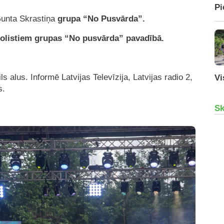
Pi
Gunta Skrastiņa
grupa “No Pusvārda”.
solistiem grupas “No pusvārda” pavadībā.
s alus. Informē Latvijas Televīzija, Latvijas radio 2,
Vi
s.
Sk