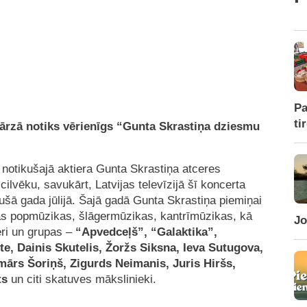
Pa
ti
dārzā notiks vērienīgs
“Gunta Skrastiņa dziesmu
notikušajā aktiera Gunta Skrastiņa atceres
cilvēku, savukārt, Latvijas televīzijā šī koncerta
jušā gada jūlijā. Šajā gadā Gunta Skrastiņa piemiņai
vijas popmūzikas, šlāgermūzikas, kantrīmūzikas, kā
Jo
tieri un grupas –
“Apvedceļš
”,
“Galaktik
a”,
̄te,
Dainis Skutelis, Žoržs Siksna,
Ieva Sutugova,
s Šoriņš, Zigurds Neimanis, Juris Hiršs,
ts
un citi skatuves mākslinieki.