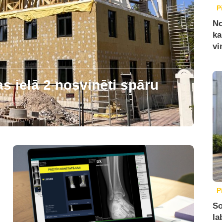
P
No
ka
vi
 ielā 2 nosvinēti spāru
P
So
la