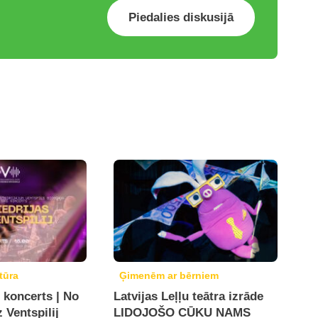
Piedalies diskusijā
tūra
Ģimenēm ar bērniem
 koncerts | No
Latvijas Leļļu teātra izrāde
z Ventspilij
LIDOJOŠO CŪKU NAMS