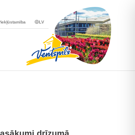
iekļūstamība
LV
asākumi drīzumā