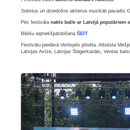
Solistus un dziedošos aktierus muzikāli pavadīs 
Pēc festivāla
nakts balle ar Latvijā populāriem 
Biļešu iepriekšpārdošana
ŠEIT
Festivālu piedāvā Ventspils pilsēta. Atbalsta Mežpil
Latvijas Avīze, Latvijas Šlāgerkanāls, Ventas bals