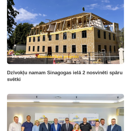
07. augusts
Būvniecības projekti
Dzīvokļu namam Sinagogas ielā 2 nosvinēti spāru
svētki