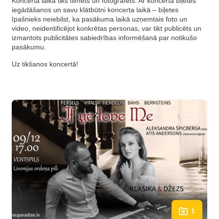
Koncerta laikā tiks filmēts un fotografēts. Ar koncerta biļetes
iegādāšanos un savu klātbūtni koncerta laikā – biļetes
īpašnieks neiebilst, ka pasākuma laikā uzņemtais foto un
video, neidentificējot konkrētas personas, var tikt publicēts un
izmantots publicitātes sabiedrības informēšanā par notikušo
pasākumu.
Uz tikšanos koncertā!
1