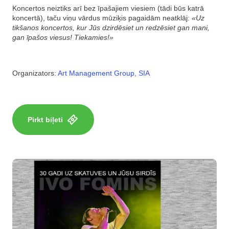
Koncertos neiztiks arī bez īpašajiem viesiem (tādi būs katrā
koncertā), taču viņu vārdus mūziķis pagaidām neatklāj:
«Uz
tikšanos koncertos, kur Jūs dzirdēsiet un redzēsiet gan mani,
gan īpašos viesus! Tiekamies!»
Organizators:
Art Management Group, SIA
Pirkt biļeti