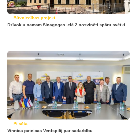
Būvniecības projekti
Dzīvokļu namam Sinagogas ielā 2 nosvinēti spāru svētki
Pilsēta
Vinnica pateicas Ventspilij par sadarbību