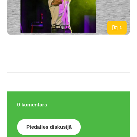
1
0
komentārs
Piedalies diskusijā