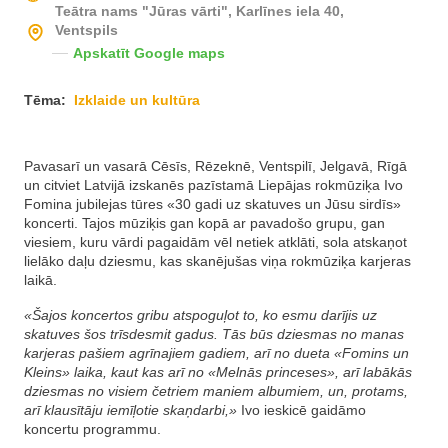
Teātra nams "Jūras vārti", Karlīnes iela 40,
Ventspils
Apskatīt Google maps
Tēma:
Izklaide un kultūra
Pavasarī un vasarā Cēsīs, Rēzeknē, Ventspilī, Jelgavā, Rīgā
un citviet Latvijā izskanēs pazīstamā Liepājas rokmūziķa Ivo
Fomina jubilejas tūres «30 gadi uz skatuves un Jūsu sirdīs»
koncerti. Tajos mūziķis gan kopā ar pavadošo grupu, gan
viesiem, kuru vārdi pagaidām vēl netiek atklāti, sola atskaņot
lielāko daļu dziesmu, kas skanējušas viņa rokmūziķa karjeras
laikā.
«Šajos koncertos gribu atspoguļot to, ko esmu darījis uz
skatuves šos trīsdesmit gadus. Tās būs dziesmas no manas
karjeras pašiem agrīnajiem gadiem, arī no dueta «Fomins un
Kleins» laika, kaut kas arī no «Melnās princeses», arī labākās
dziesmas no visiem četriem maniem albumiem, un, protams,
arī klausītāju iemīļotie skaņdarbi,»
Ivo ieskicē gaidāmo
koncertu programmu.