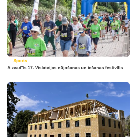
Sports
Aizvadīts 17. Vislatvijas nūjošanas un iešanas festivāls