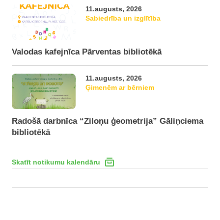
11.augusts, 2026
Sabiedrība un izglītība
Valodas kafejnīca Pārventas bibliotēkā
11.augusts, 2026
Ģimenēm ar bērniem
Radošā darbnīca “Ziloņu ģeometrija” Gāliņciema
bibliotēkā
Skatīt notikumu kalendāru