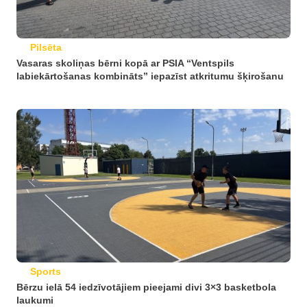
Pilsēta
Vasaras skoliņas bērni kopā ar PSIA “Ventspils
labiekārtošanas kombināts” iepazīst atkritumu šķirošanu
Sports
Bērzu ielā 54 iedzīvotājiem pieejami divi 3×3 basketbola
laukumi