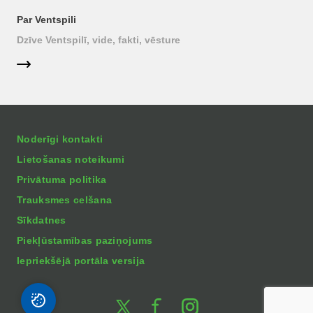
Par Ventspili
Dzīve Ventspilī, vide, fakti, vēsture
Noderīgi kontakti
Lietošanas noteikumi
Privātuma politika
Trauksmes celšana
Sīkdatnes
Piekļūstamības paziņojums
Iepriekšējā portāla versija