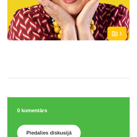
1
0
komentārs
Piedalies diskusijā