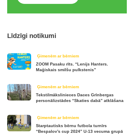
Līdzīgi notikumi
Ģimenēm ar bērniem
ZOOM Pasaku rīts. “Lenijs Hanters.
Maģiskais smilšu pulkstenis”
Ģimenēm ar bērniem
Tekstilmākslinieces Daces Grīnbergas
personālizstādes “Skaties dabā” atklāšana
Ģimenēm ar bērniem
Starptautisks bērnu futbola turnīrs
“Bespalov’s cup 2024” U-13 vecuma grupā