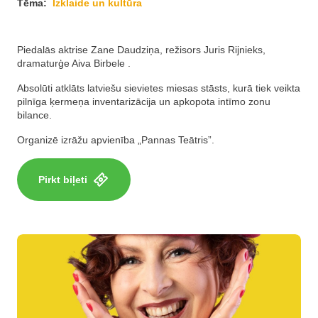
Tēma:
Izklaide un kultūra
Piedalās aktrise Zane Daudziņa, režisors Juris Rijnieks,
dramaturģe Aiva Birbele .
Absolūti atklāts latviešu sievietes miesas stāsts, kurā tiek veikta
pilnīga ķermeņa inventarizācija un apkopota intīmo zonu
bilance.
Organizē izrāžu apvienība „Pannas Teātris”.
Pirkt biļeti