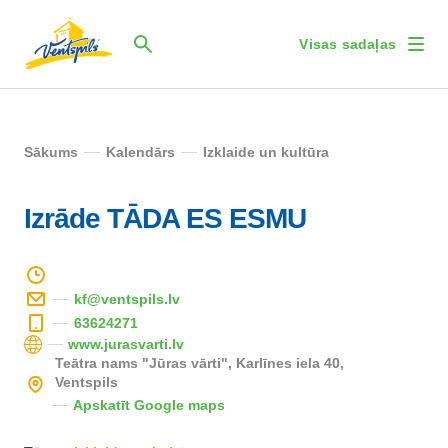
Visas sadaļas
Sākums
Kalendārs
Izklaide un kultūra
Izrāde TĀDA ES ESMU
kf@ventspils.lv
63624271
www.jurasvarti.lv
Teātra nams "Jūras vārti", Karlīnes iela 40,
Ventspils
Apskatīt Google maps