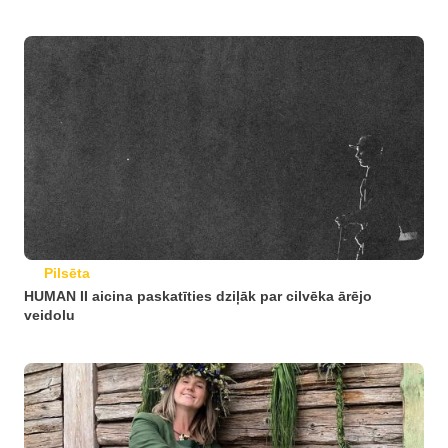
Pilsēta
HUMAN II aicina paskatīties dziļāk par cilvēka ārējo
veidolu