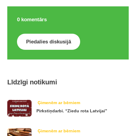
0
komentārs
Piedalies diskusijā
Līdzīgi notikumi
Ģimenēm ar bērniem
Pirkstiņdarbi. “Ziedu rota Latvijai”
Ģimenēm ar bērniem