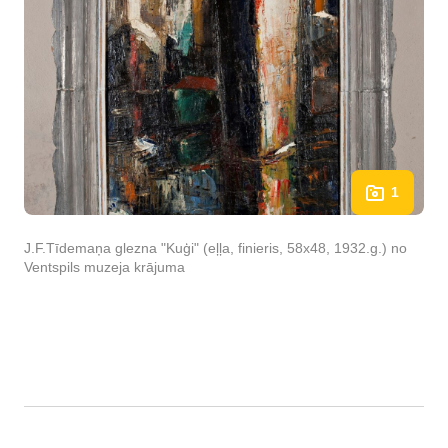
1
J.F.Tīdemaņa glezna "Kuģi" (eļļa, finieris, 58x48, 1932.g.) no
Ventspils muzeja krājuma