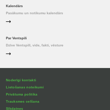
Kalendārs
Pasākumu un notikumu kalendārs
Par Ventspili
Dzīve Ventspilī, vide, fakti, vēsture
Noderīgi kontakti
Lietošanas noteikumi
Privātuma politika
Trauksmes celšana
Sīkdatnes