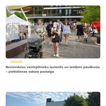
Izklaide
Norisināsies ventspilnieku iecienīts un iemīļots pasākums
– piektdienas vakara pastaiga