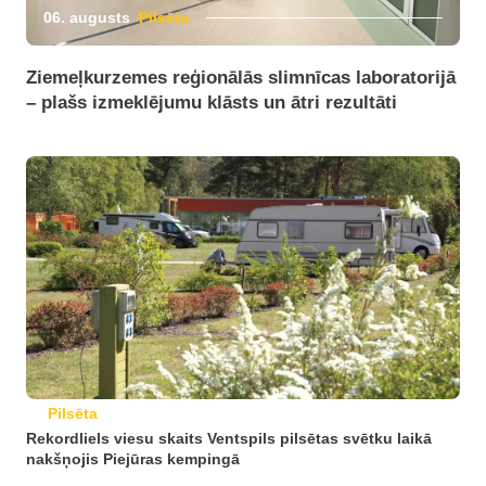
06. augusts
Pilsēta
Ziemeļkurzemes reģionālās slimnīcas laboratorijā
– plašs izmeklējumu klāsts un ātri rezultāti
Pilsēta
Rekordliels viesu skaits Ventspils pilsētas svētku laikā
nakšņojis Piejūras kempingā