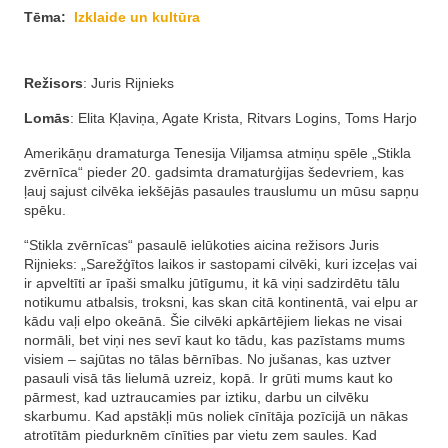
Tēma:
Izklaide un kultūra
Režisors
: Juris Rijnieks
Lomās
: Elita Kļaviņa, Agate Krista, Ritvars Logins, Toms Harjo
Amerikāņu dramaturga Tenesija Viljamsa atmiņu spēle „Stikla
zvērnīca“ pieder 20. gadsimta dramaturģijas šedevriem, kas
ļauj sajust cilvēka iekšējās pasaules trauslumu un mūsu sapņu
spēku.
​“Stikla zvērnīcas“ pasaulē ielūkoties aicina režisors Juris
Rijnieks: „Sarežģītos laikos ir sastopami cilvēki, kuri izceļas vai
ir apveltīti ar īpaši smalku jūtīgumu, it kā viņi sadzirdētu tālu
notikumu atbalsis, troksni, kas skan citā kontinentā, vai elpu ar
kādu vaļi elpo okeānā. Šie cilvēki apkārtējiem liekas ne visai
normāli, bet viņi nes sevī kaut ko tādu, kas pazīstams mums
visiem – sajūtas no tālas bērnības. No jušanas, kas uztver
pasauli visā tās lielumā uzreiz, kopā. Ir grūti mums kaut ko
pārmest, kad uztraucamies par iztiku, darbu un cilvēku
skarbumu. Kad apstākļi mūs noliek cīnītāja pozīcijā un nākas
atrotītām piedurknēm cīnīties par vietu zem saules. Kad