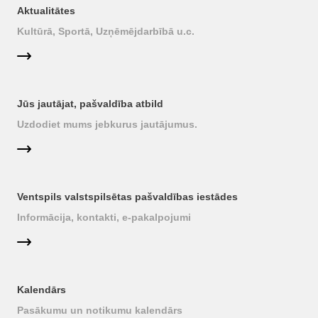
Aktualitātes
Kultūrā, Sportā, Uzņēmējdarbībā u.c.
Jūs jautājat, pašvaldība atbild
Uzdodiet mums jebkurus jautājumus.
Ventspils valstspilsētas pašvaldības iestādes
Informācija, kontakti, e-pakalpojumi
Kalendārs
Pasākumu un notikumu kalendārs