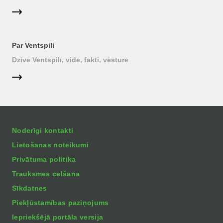
Par Ventspili
Dzīve Ventspilī, vide, fakti, vēsture
Noderīgi kontakti
Lietošanas noteikumi
Privātuma politika
Trauksmes celšana
Sīkdatnes
Piekļūstamības paziņojums
Iepriekšējā portāla versija