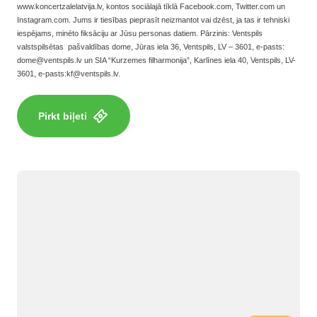
www.koncertzalelatvija.lv, kontos sociālajā tīklā Facebook.com, Twitter.com un
Instagram.com. Jums ir tiesības pieprasīt neizmantot vai dzēst, ja tas ir tehniski
iespējams, minēto fiksāciju ar Jūsu personas datiem. Pārzinis: Ventspils
valstspilsētas pašvaldības dome, Jūras iela 36, Ventspils, LV – 3601, e-pasts:
dome@ventspils.lv
un SIA “Kurzemes filharmonija”, Karlīnes iela 40, Ventspils, LV-
3601, e-pasts:
kf@ventspils.lv
.
Pirkt biļeti