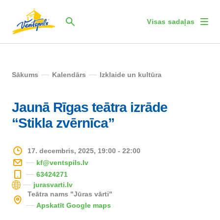
Visas sadaļas
Sākums
Kalendārs
Izklaide un kultūra
Jaunā Rīgas teātra izrāde
“Stikla zvērnīca”
17. decembris, 2025, 19:00 - 22:00
kf@ventspils.lv
63424271
jurasvarti.lv
Teātra nams "Jūras vārti"
Apskatīt Google maps