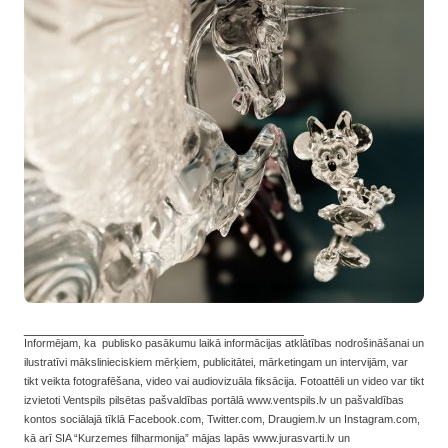
___________________________________
Informējam, ka publisko pasākumu laikā informācijas atklātības nodrošināšanai un
ilustratīvi mākslinieciskiem mērķiem, publicitātei, mārketingam un intervijām, var
tikt veikta fotografēšana, video vai audiovizuāla fiksācija. Fotoattēli un video var tikt
izvietoti Ventspils pilsētas pašvaldības portālā www.ventspils.lv un pašvaldības
kontos sociālajā tīklā Facebook.com, Twitter.com, Draugiem.lv un Instagram.com,
kā arī SIA “Kurzemes filharmonija” mājas lapās www.jurasvarti.lv un