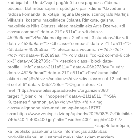
kad bija labi. Un dzīvojot pagātnē tu esi pagriezis rītdienai
pēcpusi. Bet mūsu sapņi ir spēcīgāki par ikdienu.“​ Uzveduma
radošā komanda: tulkotāja Ingūna Beķere, scenogrāfs Mārtiņš
Vilkārsis, kostīmu māksliniece Jolanta Rimkute, gaismu
mākslinieks Niks Cipruss, video mākslinieks Artis Dzērve. <dl
class="compact" data-v-21f1a511=""> <dt data-v-
4528a9aa="">Pasākuma ilgums: 2 cēlieni | 3 stundas</dt> <dt
data-v-4528a9aa=""> <dl class="compact" data-v-21f1a511="">
<dt data-v-4528a9aa="">Ieteicamais vecums: 7+</dt> </dl>
</dt> <dt data-v-4528a9aa=""> <div class="col-12 col-md-6 col-
xl-3" data-v-06b2739c=""> <section class="block date-
profile__info" data-v-21f1a511="" data-v-06b2739c=""> <div
data-v-4528a9aa="" data-v-21f1a511="">Pasākuma laikā
aktieri smēķē</div> </section></div> <div class="col-12 col-md-
6 col-xl-6" data-v-06b2739c="">Organizators: <a
href="https://www.bilesuparadize.lv/lv/organizer/368"
target="_blank" rel="noopener" data-v-21f1a511="">SIA
Kurzemes filharmonija</a></div></dt> </dl> <img
class="alignnone size-medium wp-image-18787"
src="https://www.ventspils.lv/app/uploads/2025/08/StZvTitulbilde-
740x740-1-400x400.jpg" alt="" width="400" height="400" />
___________________________________ <sup>Informējam,
ka publisko pasākumu laikā informācijas atklātības
nodrošināšanai un ilustratīvi mākslinieciskiem mērķiem,