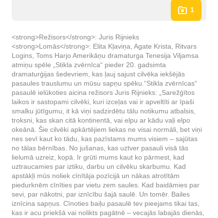
1
<strong>Režisors</strong>: Juris Rijnieks
<strong>Lomās</strong>: Elita Kļaviņa, Agate Krista, Ritvars
Logins, Toms Harjo Amerikāņu dramaturga Tenesija Viljamsa
atmiņu spēle „Stikla zvērnīca“ pieder 20. gadsimta
dramaturģijas šedevriem, kas ļauj sajust cilvēka iekšējās
pasaules trauslumu un mūsu sapņu spēku. ​“Stikla zvērnīcas“
pasaulē ielūkoties aicina režisors Juris Rijnieks: „Sarežģītos
laikos ir sastopami cilvēki, kuri izceļas vai ir apveltīti ar īpaši
smalku jūtīgumu, it kā viņi sadzirdētu tālu notikumu atbalsis,
troksni, kas skan citā kontinentā, vai elpu ar kādu vaļi elpo
okeānā. Šie cilvēki apkārtējiem liekas ne visai normāli, bet viņi
nes sevī kaut ko tādu, kas pazīstams mums visiem – sajūtas
no tālas bērnības. No jušanas, kas uztver pasauli visā tās
lielumā uzreiz, kopā. Ir grūti mums kaut ko pārmest, kad
uztraucamies par iztiku, darbu un cilvēku skarbumu. Kad
apstākļi mūs noliek cīnītāja pozīcijā un nākas atrotītām
piedurknēm cīnīties par vietu zem saules. Kad baidāmies par
sevi, par nākotni, par iznīcību šajā saulē. Un tomēr. Bailes
iznīcina sapņus. Cīnoties baiļu pasaulē tev pieejams tikai tas,
kas ir acu priekšā vai nolikts pagātnē – vecajās labajās dienās,