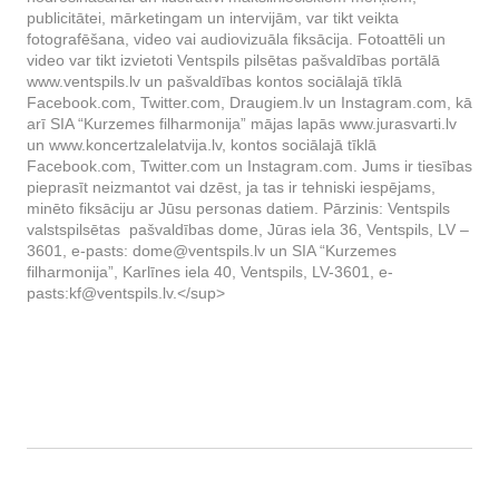
publicitātei, mārketingam un intervijām, var tikt veikta
fotografēšana, video vai audiovizuāla fiksācija. Fotoattēli un
video var tikt izvietoti Ventspils pilsētas pašvaldības portālā
www.ventspils.lv un pašvaldības kontos sociālajā tīklā
Facebook.com, Twitter.com, Draugiem.lv un Instagram.com, kā
arī SIA “Kurzemes filharmonija” mājas lapās www.jurasvarti.lv
un www.koncertzalelatvija.lv, kontos sociālajā tīklā
Facebook.com, Twitter.com un Instagram.com. Jums ir tiesības
pieprasīt neizmantot vai dzēst, ja tas ir tehniski iespējams,
minēto fiksāciju ar Jūsu personas datiem. Pārzinis: Ventspils
valstspilsētas pašvaldības dome, Jūras iela 36, Ventspils, LV –
3601, e-pasts:
dome@ventspils.lv
un SIA “Kurzemes
filharmonija”, Karlīnes iela 40, Ventspils, LV-3601, e-
pasts:
kf@ventspils.lv
.</sup>