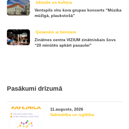
Izklaide un kultūra
Ventspils vīru kora grupas koncerts “Mūzika
mūžīgā, plaukstošā”
Ģimenēm ar bērniem
Zinātnes centra VIZIUM zinātniskais šovs
“20 minūtēs apkārt pasaulei”
Pasākumi drīzumā
11.augusts, 2026
Sabiedrība un izglītība