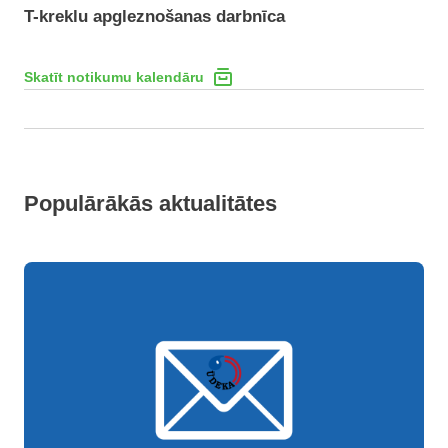
T-kreklu apgleznošanas darbnīca
Skatīt notikumu kalendāru
Populārākās aktualitātes