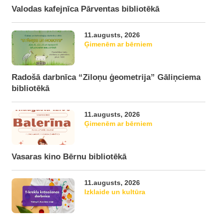
Valodas kafejnīca Pārventas bibliotēkā
11.augusts, 2026
Ģimenēm ar bērniem
Radošā darbnīca “Ziloņu ģeometrija” Gāliņciema
bibliotēkā
11.augusts, 2026
Ģimenēm ar bērniem
Vasaras kino Bērnu bibliotēkā
11.augusts, 2026
Izklaide un kultūra