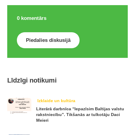
0
komentārs
Piedalies diskusijā
Līdzīgi notikumi
Izklaide un kultūra
Literārā darbnīca “Iepazīsim Baltijas valstu
rakstniecību”. Tikšanās ar tulkotāju Daci
Meieri