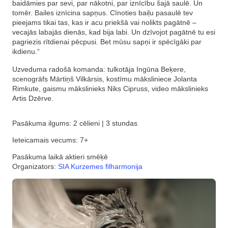
baidāmies par sevi, par nākotni, par iznīcību šajā saulē. Un
tomēr. Bailes iznīcina sapņus. Cīnoties baiļu pasaulē tev
pieejams tikai tas, kas ir acu priekšā vai nolikts pagātnē –
vecajās labajās dienās, kad bija labi. Un dzīvojot pagātnē tu esi
pagriezis rītdienai pēcpusi. Bet mūsu sapņi ir spēcīgāki par
ikdienu.“​
Uzveduma radošā komanda: tulkotāja Ingūna Beķere,
scenogrāfs Mārtiņš Vilkārsis, kostīmu māksliniece Jolanta
Rimkute, gaismu mākslinieks Niks Cipruss, video mākslinieks
Artis Dzērve.
Pasākuma ilgums: 2 cēlieni | 3 stundas
Ieteicamais vecums: 7+
Pasākuma laikā aktieri smēķē
Organizators:
SIA Kurzemes filharmonija