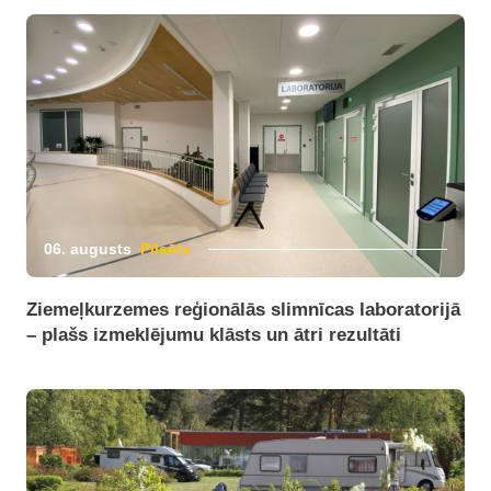
06. augusts
Pilsēta
Ziemeļkurzemes reģionālās slimnīcas laboratorijā
– plašs izmeklējumu klāsts un ātri rezultāti