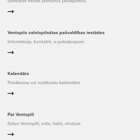
Uzdodiet mums jebkurus jautājumus.
Ventspils valstspilsētas pašvaldības iestādes
Informācija, kontakti, e-pakalpojumi
Kalendārs
Pasākumu un notikumu kalendārs
Par Ventspili
Dzīve Ventspilī, vide, fakti, vēsture