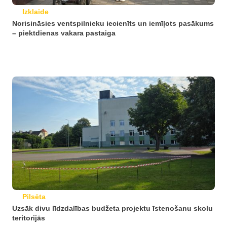
Izklaide
Norisināsies ventspilnieku iecienīts un iemīļots pasākums
– piektdienas vakara pastaiga
Pilsēta
Uzsāk divu līdzdalības budžeta projektu īstenošanu skolu
teritorijās