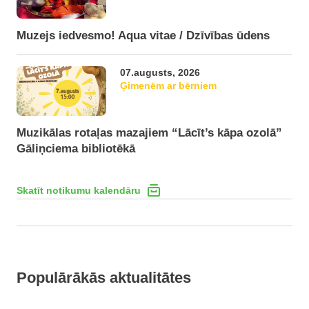
Muzejs iedvesmo! Aqua vitae / Dzīvības ūdens
07.augusts, 2026
Ģimenēm ar bērniem
Muzikālas rotaļas mazajiem “Lācīt’s kāpa ozolā”
Gāliņciema bibliotēkā
Skatīt notikumu kalendāru
Populārākās aktualitātes