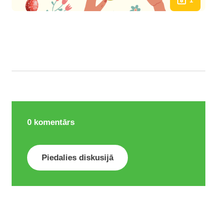
1
0
komentārs
Piedalies diskusijā