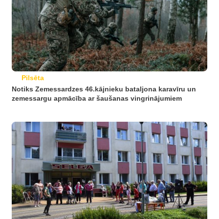
Pilsēta
Notiks Zemessardzes 46.kājnieku bataljona karavīru un
zemessargu apmācība ar šaušanas vingrinājumiem