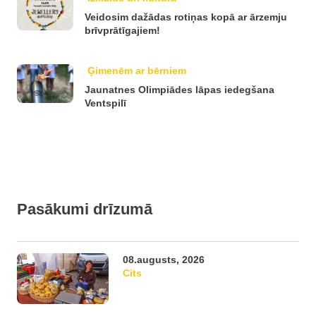
Veidosim dažādas rotiņas kopā ar ārzemju
brīvprātīgajiem!
Ģimenēm ar bērniem
Jaunatnes Olimpiādes lāpas iedegšana
Ventspilī
Pasākumi drīzumā
08.augusts, 2026
Cits