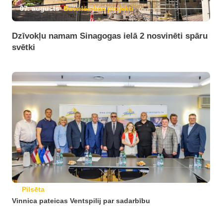
07. augusts
Būvniecības projekti
Dzīvokļu namam Sinagogas ielā 2 nosvinēti spāru
svētki
Pilsēta
Vinnica pateicas Ventspilij par sadarbību