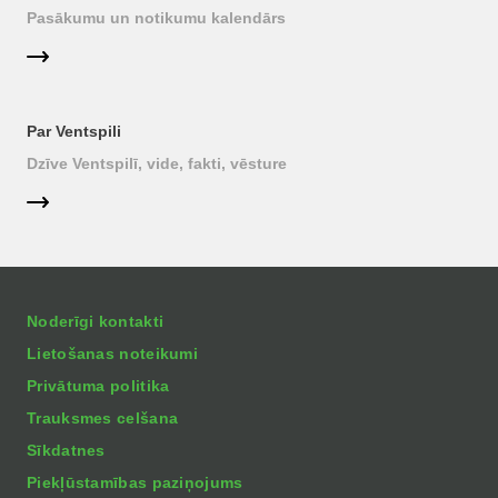
Pasākumu un notikumu kalendārs
Par Ventspili
Dzīve Ventspilī, vide, fakti, vēsture
Noderīgi kontakti
Lietošanas noteikumi
Privātuma politika
Trauksmes celšana
Sīkdatnes
Piekļūstamības paziņojums