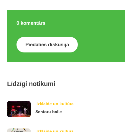
0
komentārs
Piedalies diskusijā
Līdzīgi notikumi
Izklaide un kultūra
Senioru balle
Izklaide un kultūra