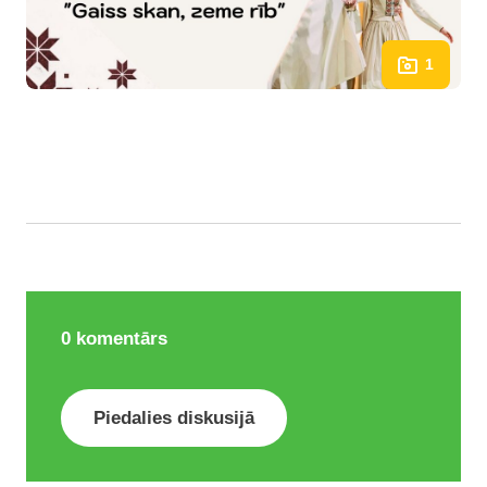
1
0
komentārs
Piedalies diskusijā