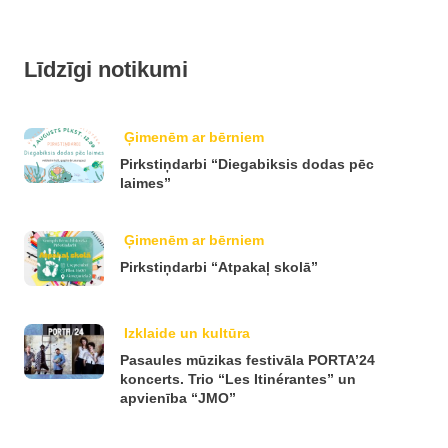
Līdzīgi notikumi
Ģimenēm ar bērniem
Pirkstiņdarbi “Diegabiksis dodas pēc
laimes”
Ģimenēm ar bērniem
Pirkstiņdarbi “Atpakaļ skolā”
Izklaide un kultūra
Pasaules mūzikas festivāla PORTA’24
koncerts. Trio “Les Itinérantes” un
apvienība “JMO”