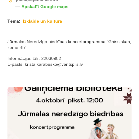
Apskatīt Google maps
Tēma:
Izklaide un kultūra
Jūrmalas Neredzīgo biedrības koncertprogramma “Gaiss skan,
zeme rīb”
Informācijai: tālr: 22030982
E-pasts:
krista.karabesko@ventspils.lv