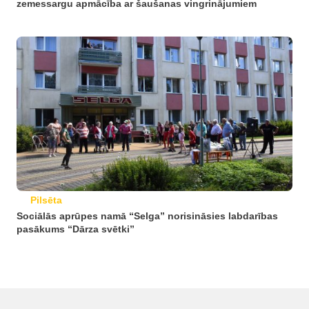
zemessargu apmācība ar šaušanas vingrinājumiem
Pilsēta
Sociālās aprūpes namā “Selga” norisināsies labdarības
pasākums “Dārza svētki”