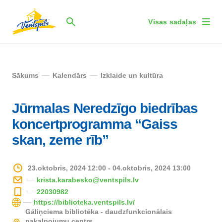
Visas sadaļas
Sākums
Kalendārs
Izklaide un kultūra
Jūrmalas Neredzīgo biedrības
koncertprogramma “Gaiss
skan, zeme rīb”
23.oktobris, 2024 12:00 - 04.oktobris, 2024 13:00
krista.karabesko@ventspils.lv
22030982
https://biblioteka.ventspils.lv/
Gāliņciema bibliotēka - daudzfunkcionālais
pakalpojumu centrs