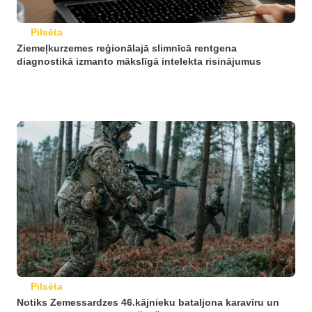
Pilsēta
Ziemeļkurzemes reģionālajā slimnīcā rentgena
diagnostikā izmanto mākslīgā intelekta risinājumus
Pilsēta
Notiks Zemessardzes 46.kājnieku bataljona karavīru un