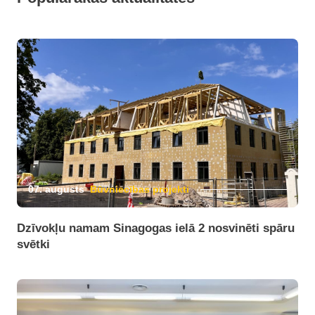
07. augusts
Būvniecības projekti
Dzīvokļu namam Sinagogas ielā 2 nosvinēti spāru
svētki