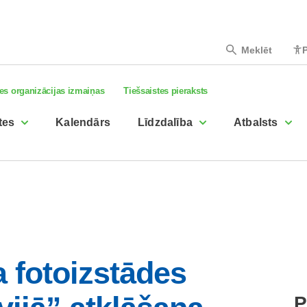
Meklēt
P
es organizācijas izmaiņas
Tiešsaistes pieraksts
tes
Kalendārs
Līdzdalība
Atbalsts
a fotoizstādes
P