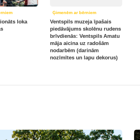
ērniem
Ģimenēm ar bērniem
ionāts loka
Ventspils muzeja īpašais
ās
piedāvājums skolēnu rudens
brīvdienās: Ventspils Amatu
māja aicina uz radošām
nodarbēm (darinām
nozīmītes un lapu dekorus)