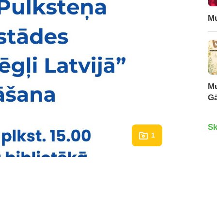
Mu
Mu
Gā
Sk
1