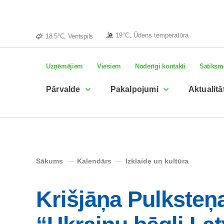
19°C, Ūdens temperatūra
18.5°C, Ventspils
Uzņēmējiem
Viesiem
Noderīgi kontakti
Satiksm
Pārvalde
Pakalpojumi
Aktualitā
Sākums
Kalendārs
Izklaide un kultūra
Krišjāņa Pulksteņ