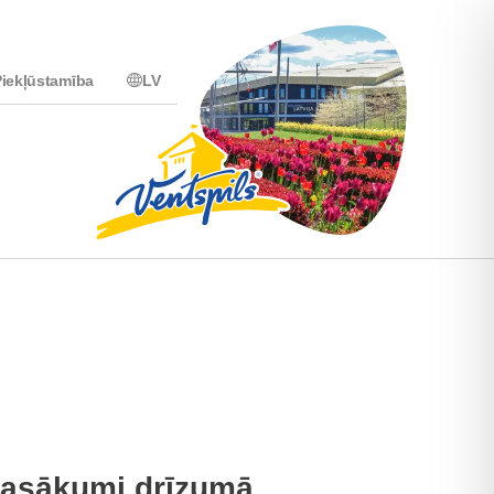
iekļūstamība
LV
asākumi drīzumā