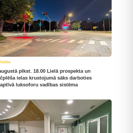
ilsēta
augustā plkst. 18.00 Lielā prospekta un
čplēša ielas krustojumā sāks darboties
aptīvā luksoforu vadības sistēma