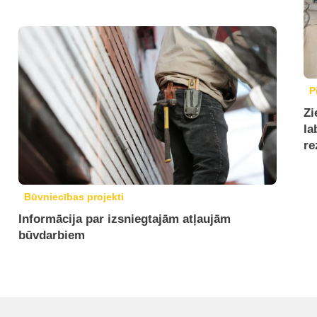
P
Zi
la
re
Būvniecības projekti
Informācija par izsniegtajām atļaujām
būvdarbiem