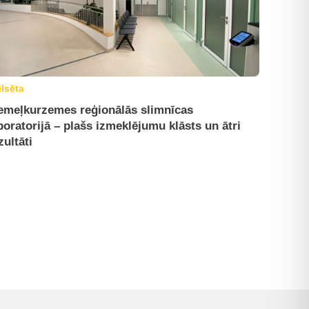
ilsēta
emeļkurzemes reģionālās slimnīcas
boratorijā – plašs izmeklējumu klāsts un ātri
zultāti