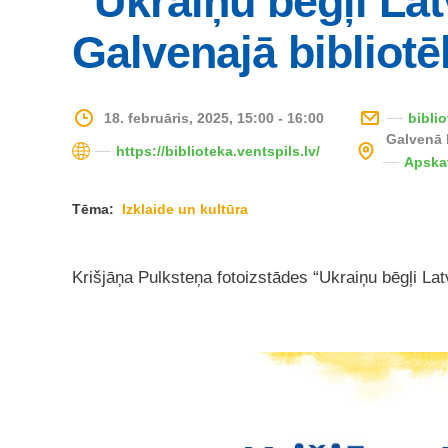
“Ukraiņu bēgļi Lat
Galvenajā bibliotē
18. februāris, 2025, 15:00 - 16:00
bibli
Galvenā 
https://biblioteka.ventspils.lv/
Apska
Tēma:
Izklaide un kultūra
Krišjāņa Pulksteņa fotoizstādes “Ukraiņu bēgļi Lat