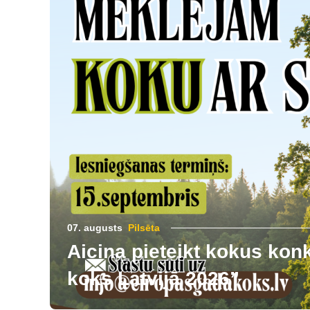
07. augusts
Pilsēta
Aicina pieteikt kokus ko
koks Latvijā 2026”