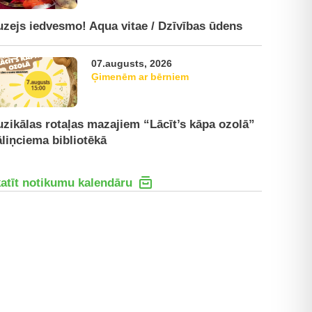
zejs iedvesmo! Aqua vitae / Dzīvības ūdens
07.augusts, 2026
Ģimenēm ar bērniem
zikālas rotaļas mazajiem “Lācīt’s kāpa ozolā”
liņciema bibliotēkā
atīt notikumu kalendāru