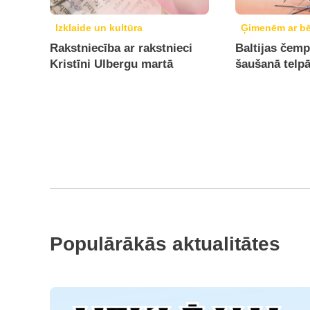
Izklaide un kultūra
Ģimenēm ar b
Rakstniecība ar rakstnieci
Baltijas čemp
Kristīni Ulbergu martā
šaušanā telp
Populārākās aktualitātes