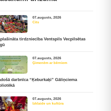
07.augusts, 2026
Cits
plašināta tirdzniecība Ventspils Vecpilsētas
rgū
07.augusts, 2026
Ģimenēm ar bērniem
došā darbnīca “Ķeburkaķi” Gāliņciema
bliotēkā
07.augusts, 2026
Izklaide un kultūra