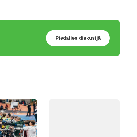
Piedalies diskusijā