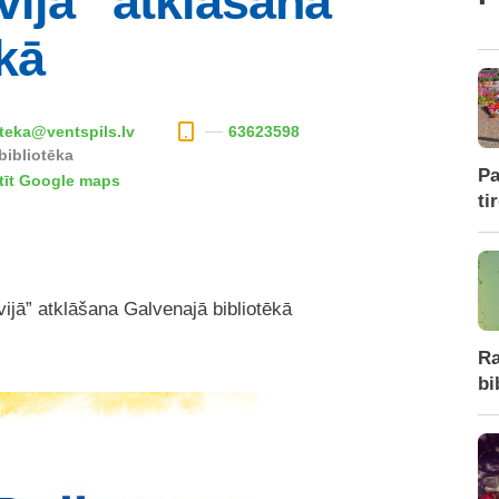
vijā” atklāšana
kā
oteka@ventspils.lv
63623598
bibliotēka
Pa
tīt Google maps
ti
vijā” atklāšana Galvenajā bibliotēkā
Ra
bi