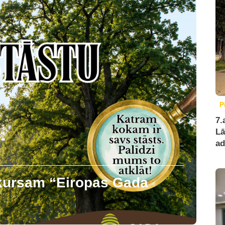
P
7.
Lā
ad
nkursam “Eiropas Gada