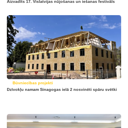
Aizvadīts 17. Vislatvijas nūjošanas un iešanas festivāls
Būvniecības projekti
Dzīvokļu namam Sinagogas ielā 2 nosvinēti spāru svētki