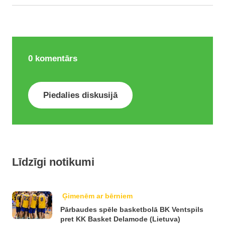
0
komentārs
Piedalies diskusijā
Līdzīgi notikumi
Ģimenēm ar bērniem
Pārbaudes spēle basketbolā BK Ventspils
pret KK Basket Delamode (Lietuva)