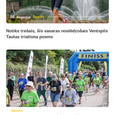
08. augusts
Sports
Notiks trešais, šīs vasaras noslēdzošais Ventspils
Tautas triatlona posms
Sports