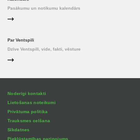
Pasākumu un notikumu kalendārs
Par Ventspili
Dzīve Ventspilī, vide, fakti, vēsture
Noderīgi kontakti
Lietošanas noteikumi
Privātuma politika
Trauksmes celšana
Sīkdatnes
Piekļūstamības paziņojums