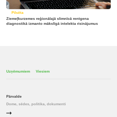
Pilsēta
Ziemeļkurzemes reģionālajā slimnīcā rentgena
diagnostikā izmanto mākslīgā intelekta risinājumus
Uzņēmumiem
Viesiem
Pārvalde
Dome, sēdes, politika, dokumenti