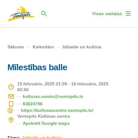
Visas sadaļas
Sākums
Kalendārs
Izklaide un kultūra
Mīlestības balle
15.februāris, 2025 21:00 - 16.februāris, 2025
02:00
kulturas.centrs@ventspils.lv
63624796
https://kulturascentrs.ventspils.lv/
Ventspils Kultūras centrs
Apskatīt Google maps
Tēma:
Izklaide un kultūra