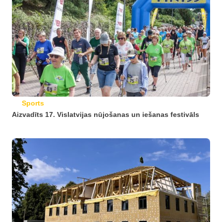
Sports
Aizvadīts 17. Vislatvijas nūjošanas un iešanas festivāls