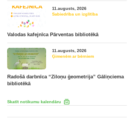
11.augusts, 2026
Sabiedrība un izglītība
Valodas kafejnīca Pārventas bibliotēkā
11.augusts, 2026
Ģimenēm ar bērniem
Radošā darbnīca “Ziloņu ģeometrija” Gāliņciema
bibliotēkā
Skatīt notikumu kalendāru