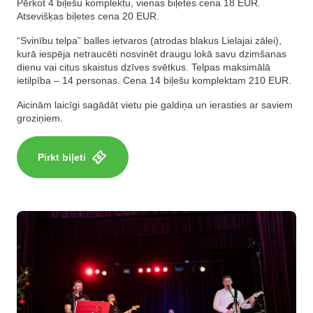
Pērkot 4 biļešu komplektu, vienas biļetes cena 18 EUR.
Atsevišķas biļetes cena 20 EUR.
“Svinību telpa” balles ietvaros (atrodas blakus Lielajai zālei),
kurā iespēja netraucēti nosvinēt draugu lokā savu dzimšanas
dienu vai citus skaistus dzīves svētkus. Telpas maksimālā
ietilpība – 14 personas. Cena 14 biļešu komplektam 210 EUR.
Aicinām laicīgi sagādāt vietu pie galdiņa un ierasties ar saviem
groziņiem.
Pirkt biļeti