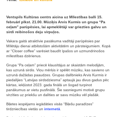
Ventspils Kultūras centrs aicina uz Mīlestības balli 15.
februārī plkst. 21.00. Mūziķis Arvis Kurmis un grupa “Pa
ceļam” parūpēsies, lai apmeklētāji var griezties galvu un
sirdi reibinošos deju virpuļos.
Vakara gaitā atraktīvie pasākuma vadītāji parūpēsies par
Mīlētāju dienai atbilstošām aktivitātēm un pārsteigumiem. Kopā
ar “Closer coffee” varēsiet baudīt īpašos un uzmundrinošos
mīlestības dzērienus.
Grupa “Pa ceļam” priecē klausītājus ar skaistām melodijām,
kas uzrunā sirdis. Viņu mērķis ir spēlēt mūziku, kas savieno un
uzrunā dažādas paaudzes. Grupas dalībnieks Arvis Kurmis ir
piedalījies “Latvijas sirdsdziesma” aptaujā jau divus gadus pēc
kārtas, iekļūstot 2023. gada finālā un šogad turpinot
panākumus ar vietu pusfinālā. Šie sasniegumi motivē grupu
virzīties uz priekšu un dalīties ar savu mūziku vēl plašāk.
Biļetes iespējams iegādāties visās “Biļešu paradīzes”
tirdzniecības vietās un
internetā
.