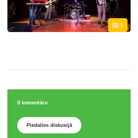
1
0
komentārs
Piedalies diskusijā