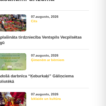
07.augusts, 2026
Cits
plašināta tirdzniecība Ventspils Vecpilsētas
rgū
07.augusts, 2026
Ģimenēm ar bērniem
došā darbnīca “Ķeburkaķi” Gāliņciema
bliotēkā
07.augusts, 2026
Izklaide un kultūra