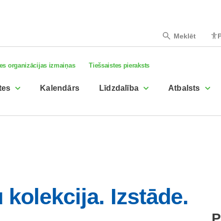
Meklēt
P
es organizācijas izmaiņas
Tiešsaistes pieraksts
tes
Kalendārs
Līdzdalība
Atbalsts
kolekcija. Izstāde.
P