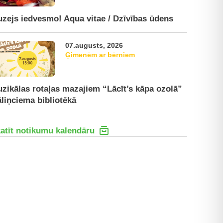
zejs iedvesmo! Aqua vitae / Dzīvības ūdens
07.augusts, 2026
Ģimenēm ar bērniem
zikālas rotaļas mazajiem “Lācīt’s kāpa ozolā”
liņciema bibliotēkā
atīt notikumu kalendāru