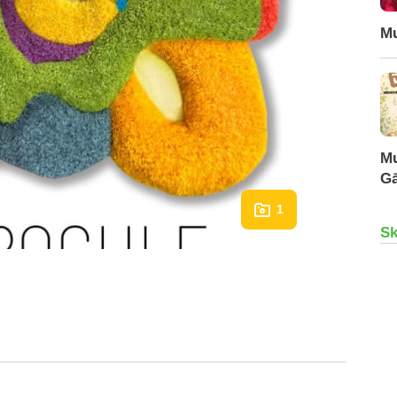
Mu
Mu
Gā
1
Sk