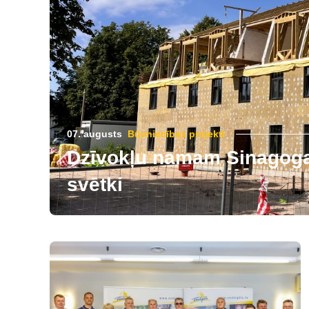
07. augusts
Būvniecības projekti
Dzīvokļu namam Sinagogas
svētki