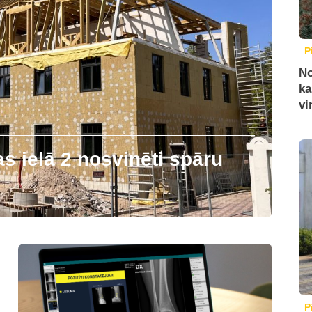
P
No
ka
vi
 ielā 2 nosvinēti spāru
P