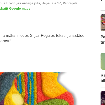
ils Livonijas ordeņa pils, Jāņa iela 17, Ventspils
skatīt Google maps
a mākslinieces Siljas Pogules tekstiliju izstāde
Pa
arasti!
ti
Ra
bi