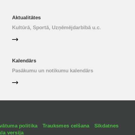
Aktualitātes
Kultūrā, Sportā, Uzņēmējdarbībā u.c.
Kalendārs
Pasākumu un notikumu kalendārs
vātuma politika
Trauksmes celšana
Sīkdatnes
la versija