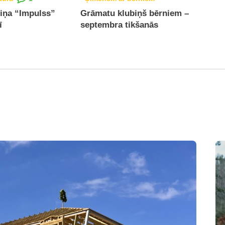
iņa “Impulss”
Grāmatu klubiņš bērniem –
ī
septembra tikšanās