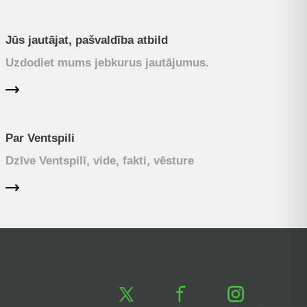
Jūs jautājat, pašvaldība atbild
Uzdodiet mums jebkurus jautājumus.
Par Ventspili
Dzīve Ventspilī, vide, fakti, vēsture