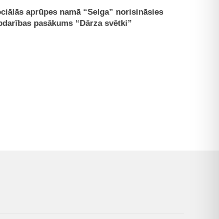
ciālās aprūpes namā “Selga” norisināsies
bdarības pasākums “Dārza svētki”