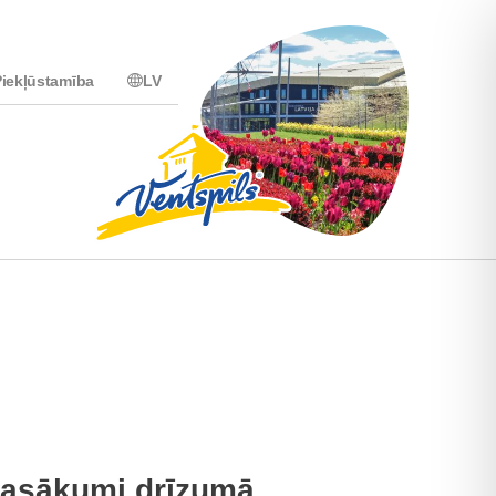
iekļūstamība
LV
asākumi drīzumā