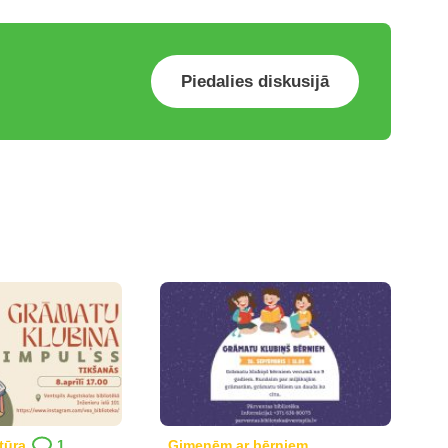
Piedalies diskusijā
tūra
1
Ģimenēm ar bērniem