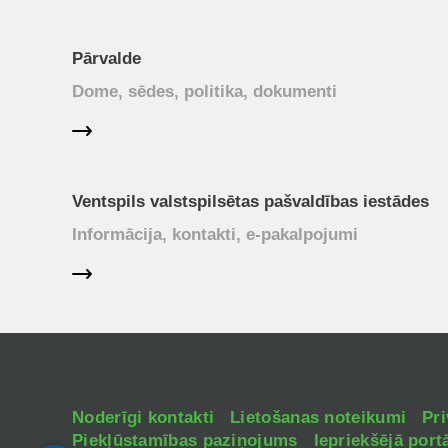
Pārvalde
Dome, sēdes, politika, dokumenti
Ventspils valstspilsētas pašvaldības iestādes
Informācija, kontakti, e-pakalpojumi
Noderīgi kontakti
Lietošanas noteikumi
Pri
Piekļūstamības paziņojums
Iepriekšējā portā