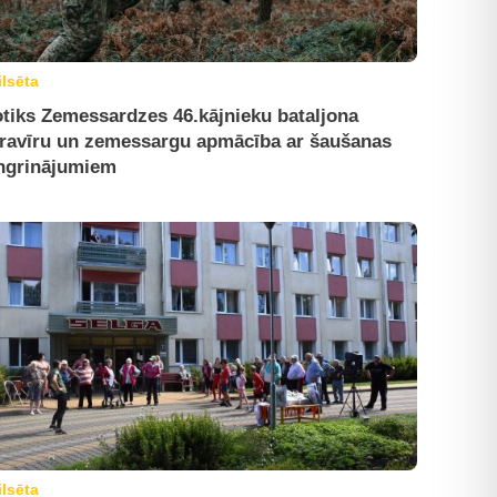
ilsēta
tiks Zemessardzes 46.kājnieku bataljona
ravīru un zemessargu apmācība ar šaušanas
ngrinājumiem
ilsēta