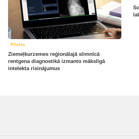
So
la
Pilsēta
Ziemeļkurzemes reģionālajā slimnīcā
rentgena diagnostikā izmanto mākslīgā
intelekta risinājumus