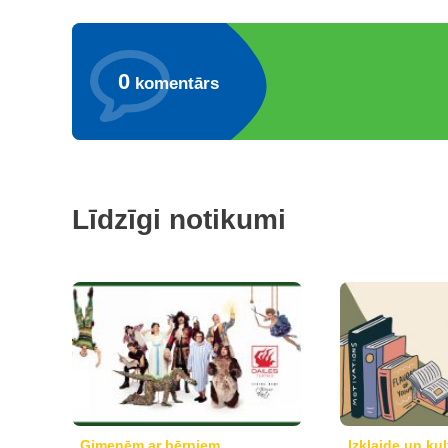
0
komentārs
Līdzīgi notikumi
Ģimenēm ar bērniem
Izklaide un kul