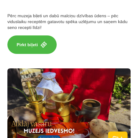
Pērc muzeja biļeti un dabū malciņu dzīvības ūdens – pēc
viduslaiku receptēm gatavotu spēka uzlējumu un saņem kādu
seno recepti līdzi!
Pirkt biļeti