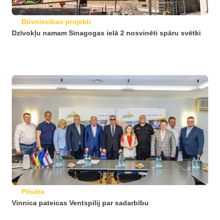
Būvniecības projekti
Dzīvokļu namam Sinagogas ielā 2 nosvinēti spāru svētki
Pilsēta
Vinnica pateicas Ventspilij par sadarbību