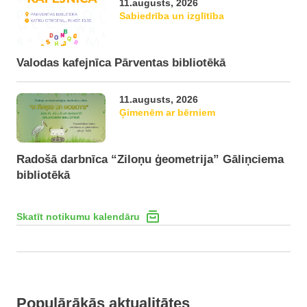
11.augusts, 2026
Sabiedrība un izglītība
Valodas kafejnīca Pārventas bibliotēkā
11.augusts, 2026
Ģimenēm ar bērniem
Radošā darbnīca “Ziloņu ģeometrija” Gāliņciema
bibliotēkā
Skatīt notikumu kalendāru
Populārākās aktualitātes