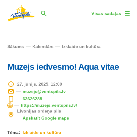
Visas sadaļas
Sākums
Kalendārs
Izklaide un kultūra
Muzejs iedvesmo! Aqua vitae
27. jūnijs, 2025, 12:00
muzejs@ventspils.lv
63626288
https://muzejs.ventspils.lv/
Livonijas ordeņa pils
Apskatīt Google maps
Tēma:
Izklaide un kultūra