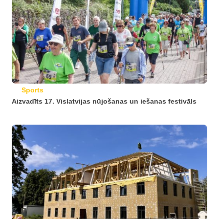
Sports
Aizvadīts 17. Vislatvijas nūjošanas un iešanas festivāls