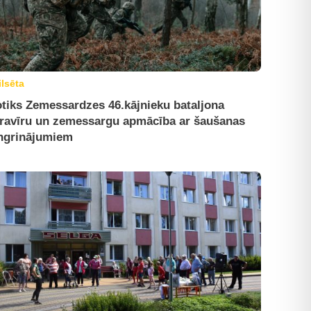
ilsēta
tiks Zemessardzes 46.kājnieku bataljona
ravīru un zemessargu apmācība ar šaušanas
ngrinājumiem