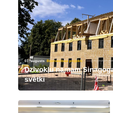
07. augusts
Būvniecības projekti
Dzīvokļu namam Sinagogas
svētki