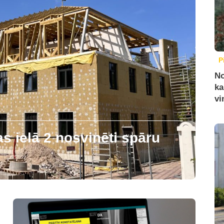
P
No
ka
vi
 ielā 2 nosvinēti spāru