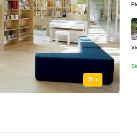
Pi
Vi
Sk
1