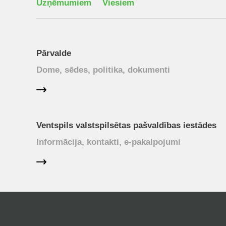
Uzņēmumiem
Viesiem
Pārvalde
Dome, sēdes, politika, dokumenti
Ventspils valstspilsētas pašvaldības iestādes
Informācija, kontakti, e-pakalpojumi