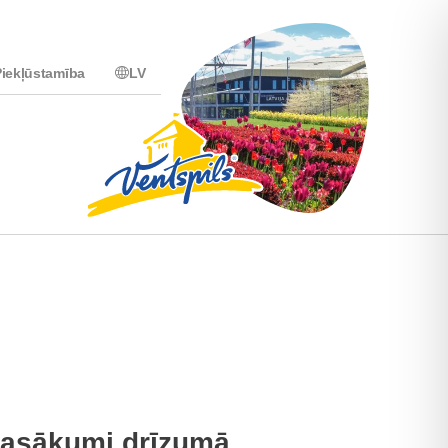
iekļūstamība
LV
asākumi drīzumā