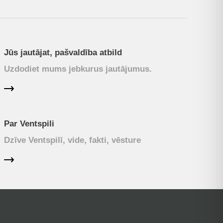
Jūs jautājat, pašvaldība atbild
Uzdodiet mums jebkurus jautājumus.
Par Ventspili
Dzīve Ventspilī, vide, fakti, vēsture