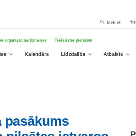
Meklēt
P
es organizācijas izmaiņas
Tiešsaistes pieraksts
tes
Kalendārs
Līdzdalība
Atbalsts
kā pasākums
P