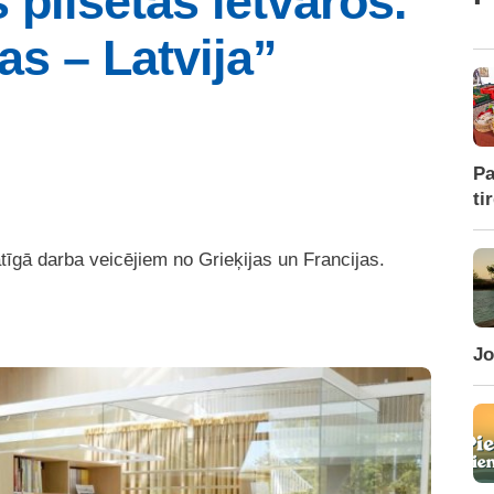
pilsētas ietvaros.
as – Latvija”
Pa
ti
tīgā darba veicējiem no Grieķijas un Francijas.
Jo