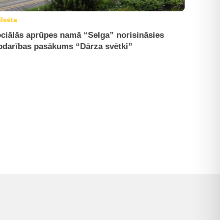
ilsēta
ciālās aprūpes namā “Selga” norisināsies
bdarības pasākums “Dārza svētki”