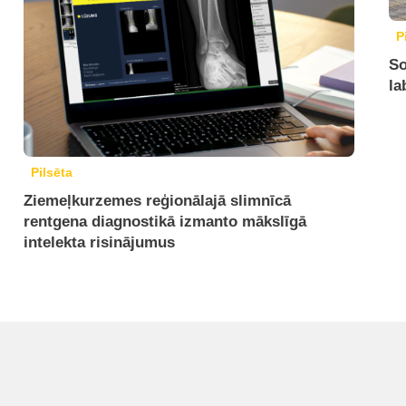
P
So
la
Pilsēta
Ziemeļkurzemes reģionālajā slimnīcā
rentgena diagnostikā izmanto mākslīgā
intelekta risinājumus