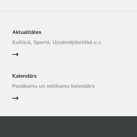
Aktualitātes
Kultūrā, Sportā, Uzņēmējdarbībā u.c.
Kalendārs
Pasākumu un notikumu kalendārs