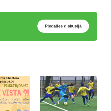
Piedalies diskusijā