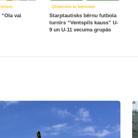
ērniem
Ģimenēm ar bērniem
 “Ola vai
Starptautisks bērnu futbola
turnīrs “Ventspils kauss” U-
9 un U-11 vecuma grupās