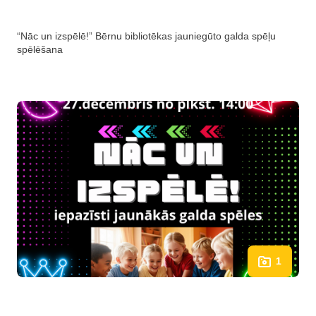
“Nāc un izspēlē!” Bērnu bibliotēkas jauniegūto galda spēļu
spēlēšana
1