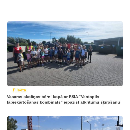
Pilsēta
Vasaras skoliņas bērni kopā ar PSIA “Ventspils
labiekārtošanas kombināts” iepazīst atkritumu šķirošanu