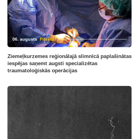
06. augusts
Pilsēta
Ziemeļkurzemes reģionālajā slimnīcā paplašinātas
iespējas saņemt augsti specializētas
traumatoloģiskās operācijas