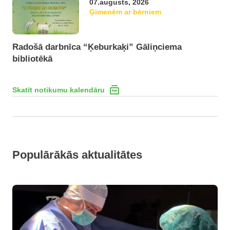
07.augusts, 2026
Ģimenēm ar bērniem
Radošā darbnīca “Ķeburkaķi” Gāliņciema
bibliotēkā
Skatīt notikumu kalendāru
Populārākās aktualitātes