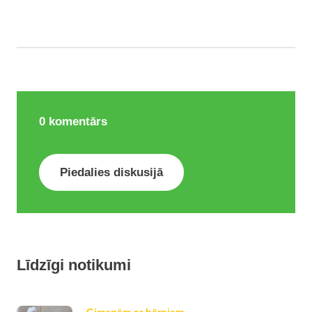
0
komentārs
Piedalies diskusijā
Līdzīgi notikumi