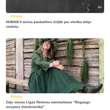
Pilsēta
HUMAN II aicina paskatīties dziļāk par cilvēka ārējo
veidolu
Pilsēta
Zāļu sievas Līgas Reiteres meistarklase “Rūgaugu
receptes dziedniecībā”