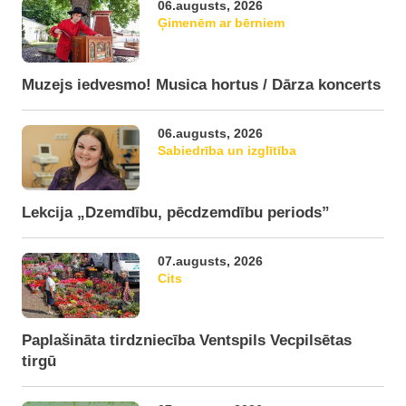
06.augusts, 2026
Ģimenēm ar bērniem
Muzejs iedvesmo! Musica hortus / Dārza koncerts
06.augusts, 2026
Sabiedrība un izglītība
Lekcija „Dzemdību, pēcdzemdību periods”
07.augusts, 2026
Cits
Paplašināta tirdzniecība Ventspils Vecpilsētas
tirgū