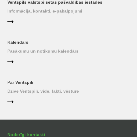
Ventspils valstspilsētas pašvaldības iestādes
Informācija, kontakti, e-pakalpojumi
Kalendārs
Pasākumu un notikumu kalendārs
Par Ventspili
Dzīve Ventspilī, vide, fakti, vēsture
Noderīgi kontakti