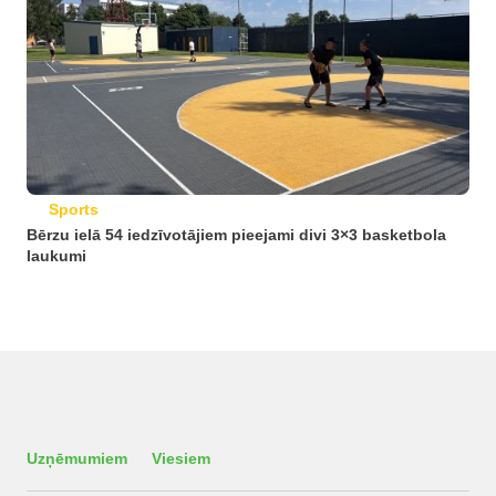
Sports
Bērzu ielā 54 iedzīvotājiem pieejami divi 3×3 basketbola
laukumi
Uzņēmumiem
Viesiem