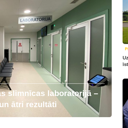
P
Uz
īs
 slimnīcas laboratorijā –
n ātri rezultāti