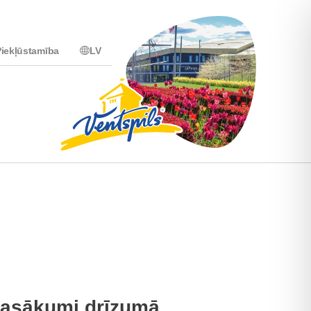
iekļūstamība
LV
asākumi drīzumā