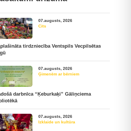
07.augusts, 2026
Cits
plašināta tirdzniecība Ventspils Vecpilsētas
rgū
07.augusts, 2026
Ģimenēm ar bērniem
došā darbnīca “Ķeburkaķi” Gāliņciema
bliotēkā
07.augusts, 2026
Izklaide un kultūra