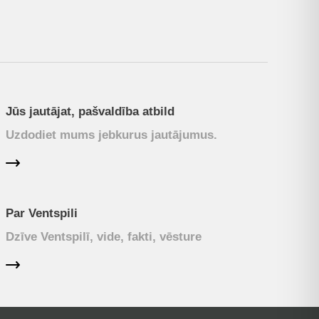
Jūs jautājat, pašvaldība atbild
Uzdodiet mums jebkurus jautājumus.
Par Ventspili
Dzīve Ventspilī, vide, fakti, vēsture