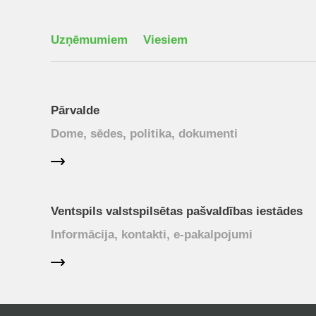
Uzņēmumiem
Viesiem
Pārvalde
Dome, sēdes, politika, dokumenti
Ventspils valstspilsētas pašvaldības iestādes
Informācija, kontakti, e-pakalpojumi