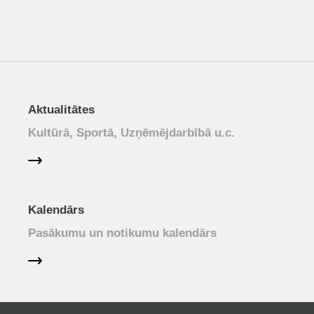
Aktualitātes
Kultūrā, Sportā, Uzņēmējdarbībā u.c.
Kalendārs
Pasākumu un notikumu kalendārs