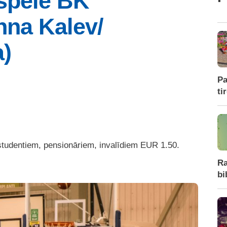
spēle BK
inna Kalev/
a)
Pa
ti
studentiem, pensionāriem, invalīdiem EUR 1.50.
Ra
bi