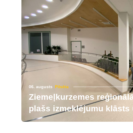
06. augusts
Pilsēta
Ziemeļkurzemes reģionālās
plašs izmeklējumu klāsts u