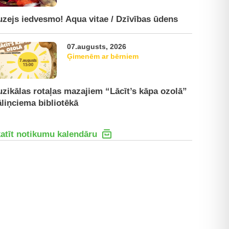
zejs iedvesmo! Aqua vitae / Dzīvības ūdens
07.augusts, 2026
Ģimenēm ar bērniem
zikālas rotaļas mazajiem “Lācīt’s kāpa ozolā”
liņciema bibliotēkā
atīt notikumu kalendāru