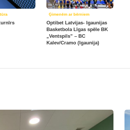
tūra
Ģimenēm ar bērniem
turnīrs
Optibet Latvijas- Igaunijas
Basketbola Līgas spēle BK
„Ventspils” – BC
Kalev/Cramo (Igaunija)