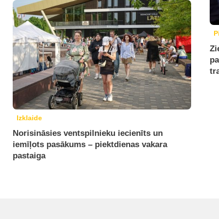
P
Zi
pa
tr
Izklaide
Norisināsies ventspilnieku iecienīts un
iemīļots pasākums – piektdienas vakara
pastaiga