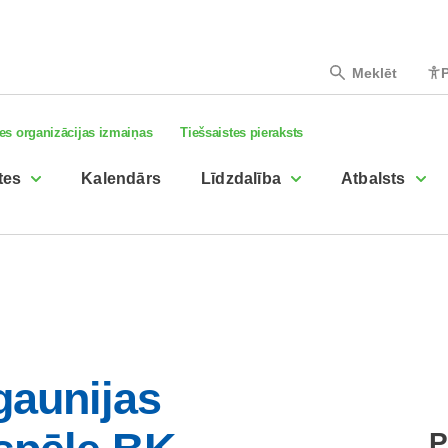
Meklēt
P
es organizācijas izmaiņas
Tiešsaistes pieraksts
tes
Kalendārs
Līdzdalība
Atbalsts
Igaunijas
P