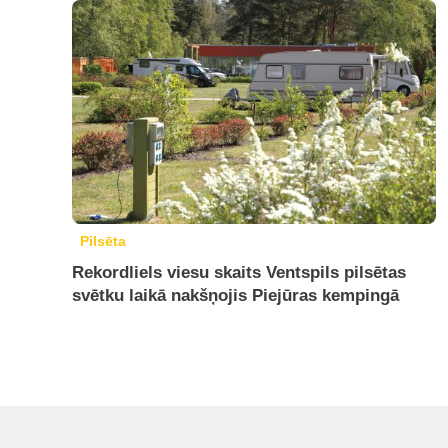
Pilsēta
Rekordliels viesu skaits Ventspils pilsētas
svētku laikā nakšņojis Piejūras kempingā