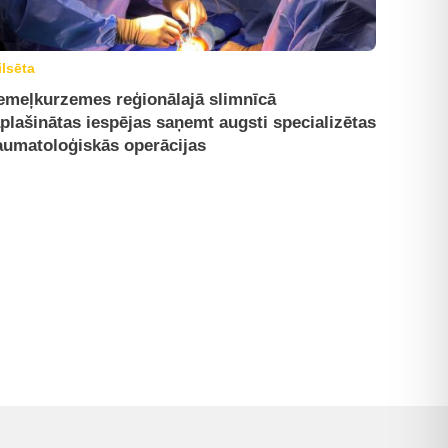
ilsēta
emeļkurzemes reģionālajā slimnīcā
plašinātas iespējas saņemt augsti specializētas
aumatoloģiskās operācijas