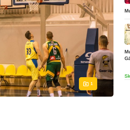
Mu
Mu
Gā
Sk
1