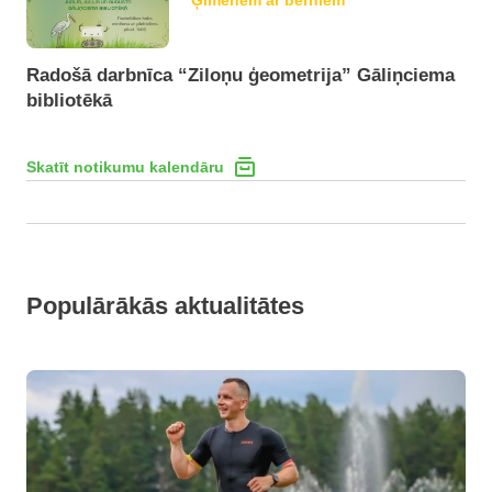
Ģimenēm ar bērniem
Radošā darbnīca “Ziloņu ģeometrija” Gāliņciema
bibliotēkā
Skatīt notikumu kalendāru
Populārākās aktualitātes