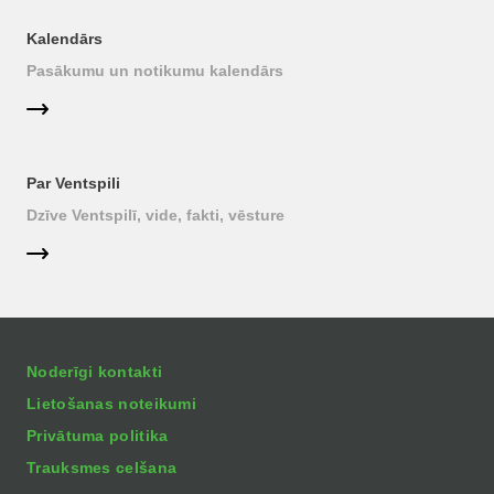
Kalendārs
Pasākumu un notikumu kalendārs
Par Ventspili
Dzīve Ventspilī, vide, fakti, vēsture
Noderīgi kontakti
Lietošanas noteikumi
Privātuma politika
Trauksmes celšana