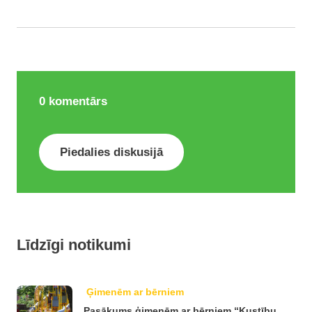
0
komentārs
Piedalies diskusijā
Līdzīgi notikumi
Ģimenēm ar bērniem
Pasākums ģimenēm ar bērniem “Kustību