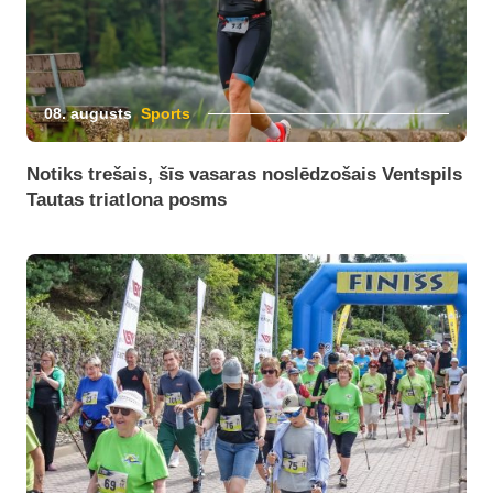
08. augusts
Sports
Notiks trešais, šīs vasaras noslēdzošais Ventspils
Tautas triatlona posms