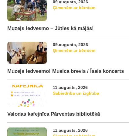
09.augusts, 2026
Ģimenēm ar bērniem
Muzejs iedvesmo – Jūties kā mājās!
09.augusts, 2026
Ģimenēm ar bērniem
Muzejs iedvesmo! Musica brevis / Īsais koncerts
11.augusts, 2026
Sabiedrība un izglītība
Valodas kafejnīca Pārventas bibliotēkā
11.augusts, 2026