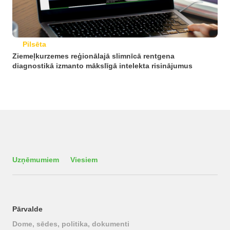
Pilsēta
Ziemeļkurzemes reģionālajā slimnīcā rentgena
diagnostikā izmanto mākslīgā intelekta risinājumus
Uzņēmumiem
Viesiem
Pārvalde
Dome, sēdes, politika, dokumenti