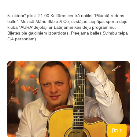
5. oktobrī plkst. 21:00 Kultūras centrā notiks “Pikantā rudens
balle”. Muzicē Māris Blāze & Co, uzstājas Liepājas sporta deju
kluba “AURA”dejotāji ar Latīņamerikas deju programmu.
Biļetes pie galdiņiem izpārdotas. Pieejama balles Svinību telpa
(14 personām).
1