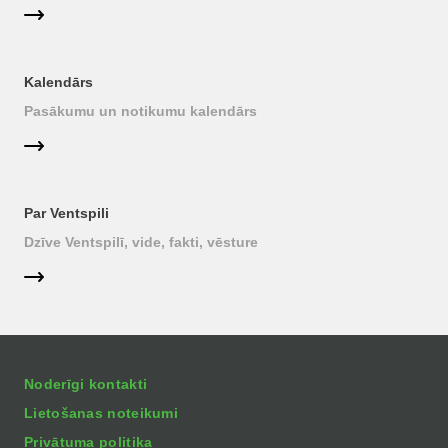
Kalendārs
Pasākumu un notikumu kalendārs
Par Ventspili
Dzīve Ventspilī, vide, fakti, vēsture
Noderīgi kontakti
Lietošanas noteikumi
Privātuma politika