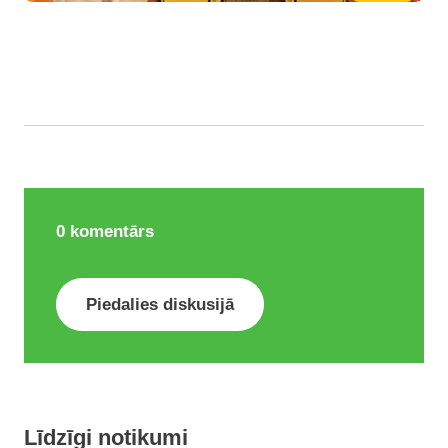
0
komentārs
Piedalies diskusijā
Līdzīgi notikumi