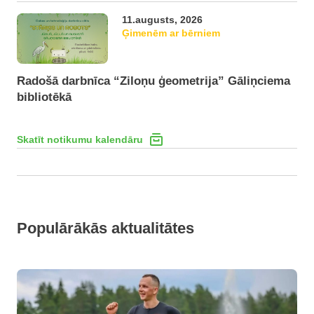
11.augusts, 2026
Ģimenēm ar bērniem
Radošā darbnīca “Ziloņu ģeometrija” Gāliņciema
bibliotēkā
Skatīt notikumu kalendāru
Populārākās aktualitātes