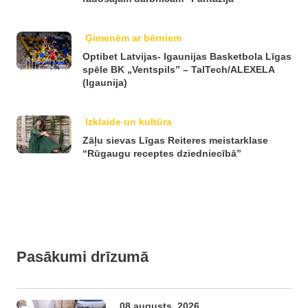
Ģimenēm ar bērniem
Optibet Latvijas- Igaunijas Basketbola Līgas
spēle BK „Ventspils” – TalTech/ALEXELA
(Igaunija)
Izklaide un kultūra
Zāļu sievas Līgas Reiteres meistarklase
“Rūgaugu receptes dziedniecībā”
Pasākumi drīzumā
08.augusts, 2026