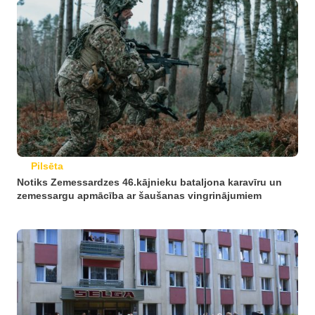
Pilsēta
Notiks Zemessardzes 46.kājnieku bataljona karavīru un
zemessargu apmācība ar šaušanas vingrinājumiem