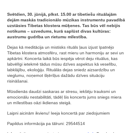
Svētdien, 30. jūnijā, plkst. 15.00 ar tibetiešu rituālajām
dejām maskās tradicionālo mūzikas instrumentu pavadībā
uzstāsies Tibetas klostera mūķenes. Tas būs vēl nebijis
notikums – uzvedums, kurā saplūst divas kultūras:
austrumu gudrība un rietumu mīlestība.
Dejas kā meditācija un mistisks rituāls ļaus izjust īpatnējo
Tibetas klostera atmosfēru, rast mieru un harmoniju ar sevi un
apkārtni. Koncerta laikā būs iespēja vērot deju rituālus, kas
labvēlīgi ietekmē tādus mūsu dzīves aspektus kā veselību,
labklājību, ekoloģiju. Rituālās dejas sniedz aizsardzību un
vieglumu, noņemot šķēršļus dažādu dzīves situāciju
risināšanai.
Mūsdienās daudzi saskaras ar stresu, iekšēju trauksmi un
emocionālu nestabilitāti, tādēļ šis koncerts jums sniegs miera
un mīlestības oāzi ikdienas steigā.
Laipni aicinām ikvienu! Ieeja koncertā par ziedojumiem
Papildus informācija pa tālruni: 29544514