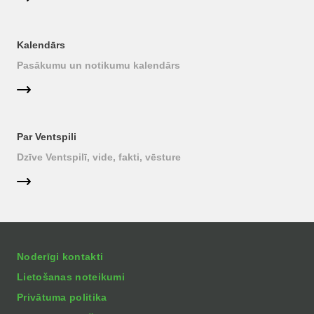
Kalendārs
Pasākumu un notikumu kalendārs
Par Ventspili
Dzīve Ventspilī, vide, fakti, vēsture
Noderīgi kontakti
Lietošanas noteikumi
Privātuma politika