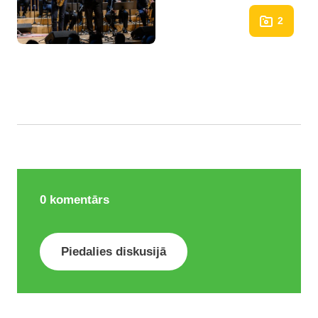
2
0
komentārs
Piedalies diskusijā