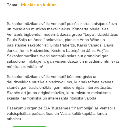
Tēma:
Izklaide un kultūra
Saksofonmūzikas svētki Ventspilī pulcēs izcilus Latvijas džeza
un mūsdienu mūzikas māksliniekus. Koncertā piedalīsies
Ventspils bigbends, modernā džeza grupa “Lupa”, dziedātājas
Paula Saija un Ance Jankovska, pianiste Anna Wibe un
pazīstamie saksofonisti Gints Pabērzs, Kārlis Vanags, Dāvis
Jurka, Toms Rudzinskis, Kristers Lauriņš un Jānis Puķītis.
Saksofonmūzikas svētki Ventspilī solās būt grandiozi gan
saksofona mīļotājiem, gan visiem džeza un mūsdienu ritmiskās
mūzikas cienītājiem!
Saksofonmūzikas svētki Ventspilī būs enerģisks un
daudzveidīgs muzikāls piedzīvojums, kur saksofona skaņas
skanēs gan tradicionālās, gan mūsdienīgās interpretācijās.
Skanēs arī jauna oriģinālmūzika, kuru raksturo melodisms,
skaista harmoniskā un interesanta ritmiskā valoda.
Pasākumu organizē SIA “Kurzemes filharmonija” ar Ventspils
valstspilsētas pašvaldības un Valsts kultūrkapitāla fonda
atbalstu.