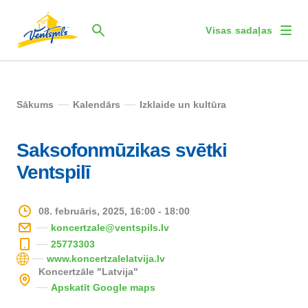
Visas sadaļas
Sākums
Kalendārs
Izklaide un kultūra
Saksofonmūzikas svētki
Ventspilī
08. februāris, 2025, 16:00 - 18:00
koncertzale@ventspils.lv
25773303
www.koncertzalelatvija.lv
Koncertzāle "Latvija"
Apskatīt Google maps