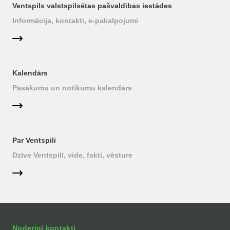
Ventspils valstspilsētas pašvaldības iestādes
Informācija, kontakti, e-pakalpojumi
Kalendārs
Pasākumu un notikumu kalendārs
Par Ventspili
Dzīve Ventspilī, vide, fakti, vēsture
Noderīgi kontakti