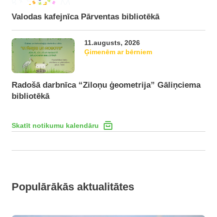
Valodas kafejnīca Pārventas bibliotēkā
11.augusts, 2026
Ģimenēm ar bērniem
Radošā darbnīca “Ziloņu ģeometrija” Gāliņciema
bibliotēkā
Skatīt notikumu kalendāru
Populārākās aktualitātes