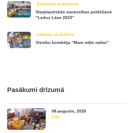
Ģimenēm ar bērniem
Starptautiskās sacensības peldēšanā
“Ledus Lāse 2023”
Izklaide un kultūra
Viesību komēdija “Mani mīļie radiņi”
Pasākumi drīzumā
08.augusts, 2026
Cits