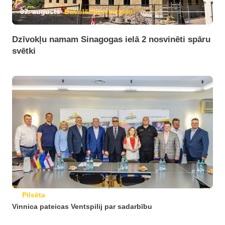
07. augusts
Būvniecības projekti
Dzīvokļu namam Sinagogas ielā 2 nosvinēti spāru
svētki
Pilsēta
Vinnica pateicas Ventspilij par sadarbību