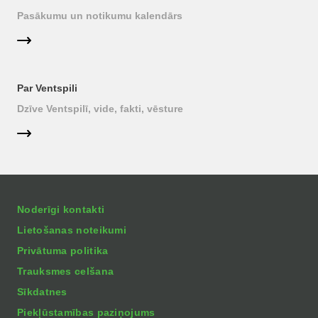
Pasākumu un notikumu kalendārs
Par Ventspili
Dzīve Ventspilī, vide, fakti, vēsture
Noderīgi kontakti
Lietošanas noteikumi
Privātuma politika
Trauksmes celšana
Sīkdatnes
Piekļūstamības paziņojums