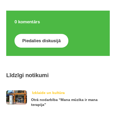
0
komentārs
Piedalies diskusijā
Līdzīgi notikumi
Izklaide un kultūra
Otrā nodarbība “Mana mūzika ir mana
terapija”