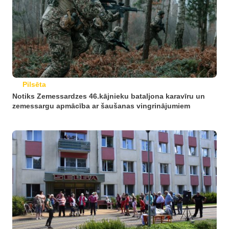
Pilsēta
Notiks Zemessardzes 46.kājnieku bataljona karavīru un
zemessargu apmācība ar šaušanas vingrinājumiem