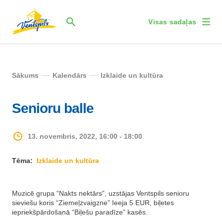
Visas sadaļas
Sākums
Kalendārs
Izklaide un kultūra
Senioru balle
13. novembris, 2022, 16:00 - 18:00
Tēma:
Izklaide un kultūra
Muzicē grupa “Nakts nektārs”, uzstājas Ventspils senioru
sieviešu koris “Ziemeļzvaigzne” Ieeja 5 EUR, biļetes
iepriekšpārdošanā “Biļešu paradīze” kasēs.