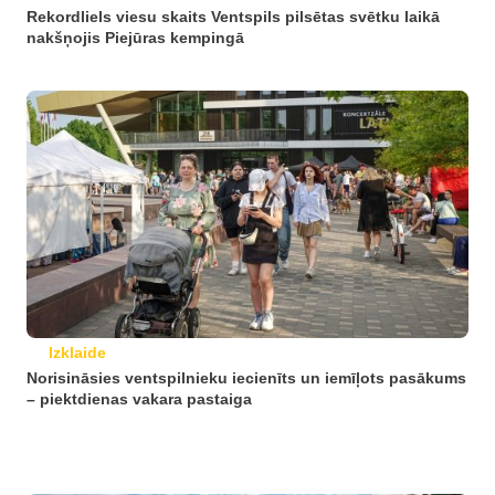
Rekordliels viesu skaits Ventspils pilsētas svētku laikā
nakšņojis Piejūras kempingā
Izklaide
Norisināsies ventspilnieku iecienīts un iemīļots pasākums
– piektdienas vakara pastaiga