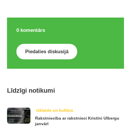
0
komentārs
Piedalies diskusijā
Līdzīgi notikumi
Izklaide un kultūra
Rakstniecība ar rakstnieci Kristīni Ulbergu
janvārī