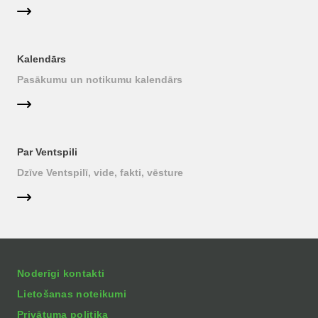
Kalendārs
Pasākumu un notikumu kalendārs
Par Ventspili
Dzīve Ventspilī, vide, fakti, vēsture
Noderīgi kontakti
Lietošanas noteikumi
Privātuma politika