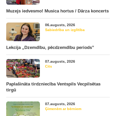
Muzejs iedvesmo! Musica hortus / Dārza koncerts
06.augusts, 2026
Sabiedrība un izglītība
Lekcija „Dzemdību, pēcdzemdību periods”
07.augusts, 2026
Cits
Paplašināta tirdzniecība Ventspils Vecpilsētas
tirgū
07.augusts, 2026
Ģimenēm ar bērniem