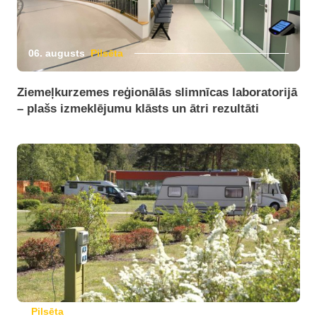
06. augusts
Pilsēta
Ziemeļkurzemes reģionālās slimnīcas laboratorijā
– plašs izmeklējumu klāsts un ātri rezultāti
Pilsēta