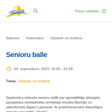
Visas sadaļas
Sākums
Kalendārs
Izklaide un kultūra
Senioru balle
24. septembris, 2023, 16:00 - 21:00
Tēma:
Izklaide un kultūra
Septembra mēneša senioru ballē par apmeklētāju labsajūtu
parūpēsies ventspilnieku iemīļotais mūziķis Bančiks un
saksofonists Aigars Lasmanis. Ar priekšnesumiem klausītājus
priecēs ansamblis “Ventiņ”.