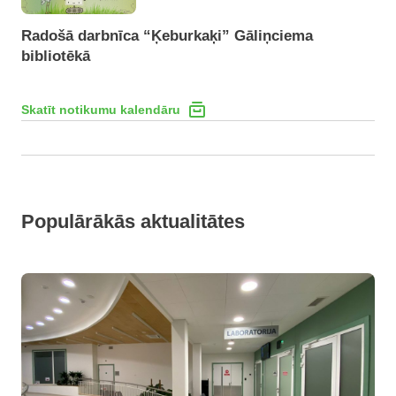
Radošā darbnīca “Ķeburkaķi” Gāliņciema
bibliotēkā
Skatīt notikumu kalendāru
Populārākās aktualitātes