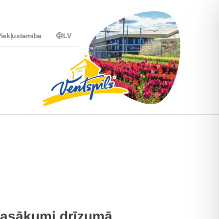
iekļūstamība
LV
asākumi drīzumā