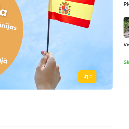
Pi
Vi
Sk
1