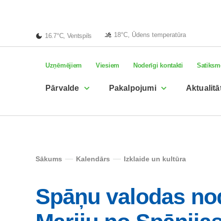
18°C, Ūdens temperatūra
16.7°C, Ventspils
Uzņēmējiem
Viesiem
Noderīgi kontakti
Satiksm
Pārvalde
Pakalpojumi
Aktualitā
Sākums
Kalendārs
Izklaide un kultūra
Spāņu valodas no