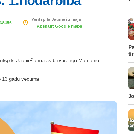
. 1.nodarbība
Ventspils Jauniešu māja
38456
Apskatīt Google maps
Pa
ti
tspils Jauniešu mājas brīvprātīgo Mariju no
no 13 gadu vecuma
Jo