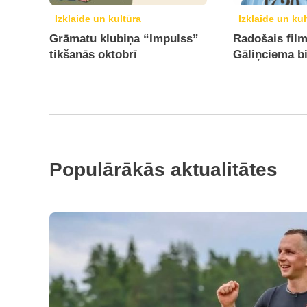
Izklaide un kultūra
Izklaide un kul
Grāmatu klubiņa “Impulss”
Radošais fil
tikšanās oktobrī
Gāliņciema bi
Populārākās aktualitātes