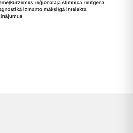
emeļkurzemes reģionālajā slimnīcā rentgena
agnostikā izmanto mākslīgā intelekta
sinājumus