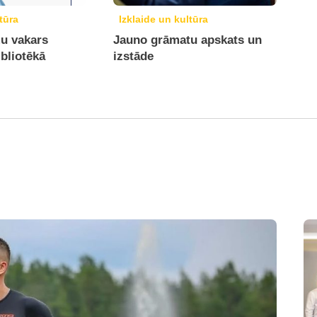
tūra
Izklaide un kultūra
mu vakars
Jauno grāmatu apskats un
bliotēkā
izstāde