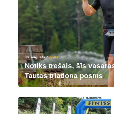
08. augusts
Sports
Notiks trešais, šīs vasara
Tautas triatlona posms