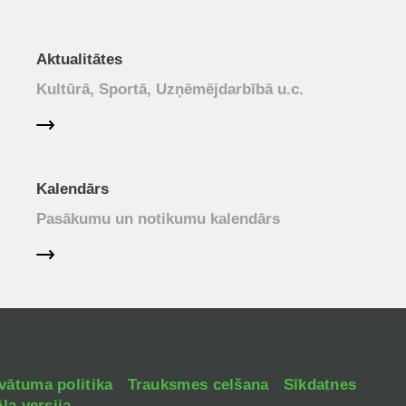
Aktualitātes
Kultūrā, Sportā, Uzņēmējdarbībā u.c.
Kalendārs
Pasākumu un notikumu kalendārs
vātuma politika
Trauksmes celšana
Sīkdatnes
la versija