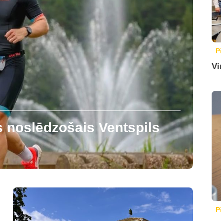
P
Vi
s noslēdzošais Ventspils
P