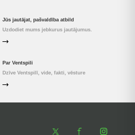
Jūs jautājat, pašvaldība atbild
Uzdodiet mums jebkurus jautājumus.
Par Ventspili
Dzīve Ventspilī, vide, fakti, vēsture