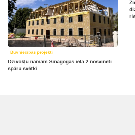
Zi
di
ri
Būvniecības projekti
Dzīvokļu namam Sinagogas ielā 2 nosvinēti
spāru svētki