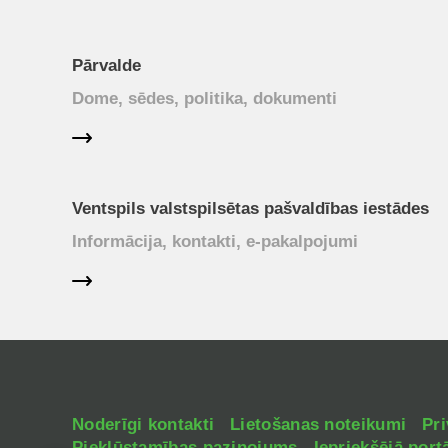
Pārvalde
Dome, sēdes, politika, dokumenti
Ventspils valstspilsētas pašvaldības iestādes
Informācija, kontakti, e-pakalpojumi
Noderīgi kontakti
Lietošanas noteikumi
Pri
Piekļūstamības paziņojums
Iepriekšējā portā