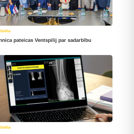
ilsēta
nnica pateicas Ventspilij par sadarbību
ilsēta