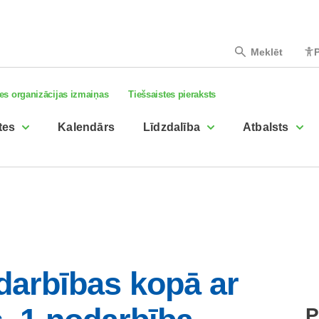
Meklēt
P
es organizācijas izmaiņas
Tiešsaistes pieraksts
tes
Kalendārs
Līdzdalība
Atbalsts
darbības kopā ar
P