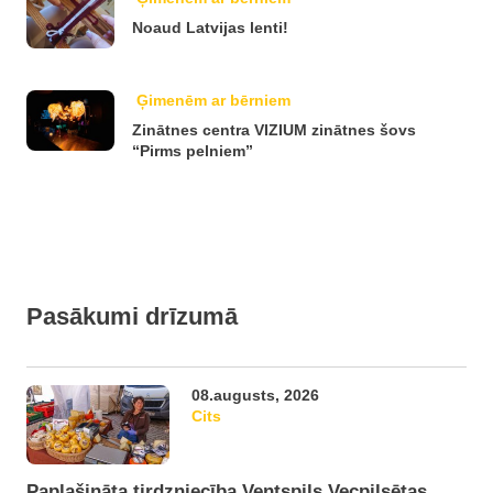
Noaud Latvijas lenti!
Ģimenēm ar bērniem
Zinātnes centra VIZIUM zinātnes šovs
“Pirms pelniem”
Pasākumi drīzumā
08.augusts, 2026
Cits
Paplašināta tirdzniecība Ventspils Vecpilsētas