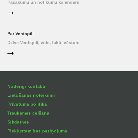
Pasākumu un notikumu kalendārs
Par Ventspili
Dzīve Ventspilī, vide, fakti, vēsture
Noderīgi kontakti
Lietošanas noteikumi
Privātuma politika
Trauksmes celšana
Sīkdatnes
Piekļūstamības paziņojums