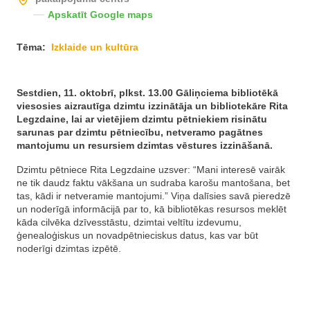
Apskatīt Google maps
Tēma:
Izklaide un kultūra
Sestdien, 11. oktobrī, plkst. 13.00 Gāliņciema bibliotēkā
viesosies aizrautīga dzimtu izzinātāja un bibliotekāre Rita
Legzdaine, lai ar vietējiem dzimtu pētniekiem risinātu
sarunas par dzimtu pētniecību, netveramo pagātnes
mantojumu un resursiem dzimtas vēstures izzināšanā.
Dzimtu pētniece Rita Legzdaine uzsver: “Mani interesē vairāk
ne tik daudz faktu vākšana un sudraba karošu mantošana, bet
tas, kādi ir netveramie mantojumi.” Viņa dalīsies savā pieredzē
un noderīgā informācijā par to, kā bibliotēkas resursos meklēt
kāda cilvēka dzīvesstāstu, dzimtai veltītu izdevumu,
ģenealoģiskus un novadpētnieciskus datus, kas var būt
noderīgi dzimtas izpētē.