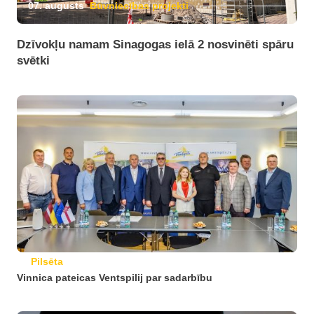
07. augusts
Būvniecības projekti
Dzīvokļu namam Sinagogas ielā 2 nosvinēti spāru
svētki
Pilsēta
Vinnica pateicas Ventspilij par sadarbību