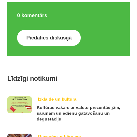
0
komentārs
Piedalies diskusijā
Līdzīgi notikumi
Izklaide un kultūra
Kultūras vakars ar valstu prezentācijām,
sarunām un ēdienu gatavošanu un
degustāciju
Ģimenēm ar bērniem