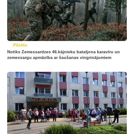
Pilsēta
Notiks Zemessardzes 46.kājnieku bataljona karavīru un
zemessargu apmācība ar šaušanas vingrinājumiem