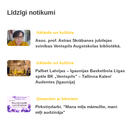
Līdzīgi notikumi
Izklaide un kultūra
Asoc. prof. Astras Skrābanes jubilejas
svinības Ventspils Augstskolas bibliotēkā.
Izklaide un kultūra
Pafbet Latvijas – Igaunijas Basketbola Līgas
spēle BK „Ventspils” – Tallinna Kalev/
Audentes (Igaunija)
Ģimenēm ar bērniem
Pirkstiņdarbi. “Mana mīļa māmulīte, mani
mīļi audzināja”