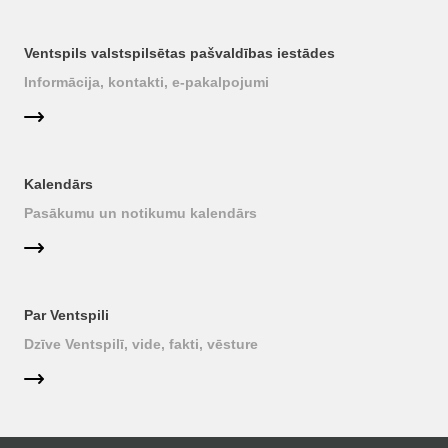
Ventspils valstspilsētas pašvaldības iestādes
Informācija, kontakti, e-pakalpojumi
Kalendārs
Pasākumu un notikumu kalendārs
Par Ventspili
Dzīve Ventspilī, vide, fakti, vēsture