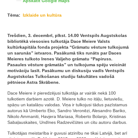
Apskatīt Google maps
Tēma:
Izklaide un kultūra
Trešdien, 3. decembrī, plkst. 14.00 Ventspils Augstskolas
bibliotēkā viesosies tulkotāja Dace Meiere Valsts
kultūrkapitāla fonda projekta “Grāmatu vēsture tulkojumā
un sarunās” ietvaros. Pasākumā tiks runāts par Daces
Meieres tulkoto Irenes Valjeho grāmatu “Papiruss.
Pasaules vēsture grāmatās” un tulkojuma spēju veicināt
motivāciju lasīt. Pasākumu un diskusiju vadīs Ventspils
Augstskolas Tulkošanas studiju fakultātes vadošā
pētniece Astra Skrābene.
Dace Meiere ir pieredzējusi tulkotāja ar vairāk nekā 100
tulkotiem darbiem azotē. D. Meiere tulko no itāļu, lietuviešu,
spāņu un katalāņu valodas.
Viņa ir tulkojusi tādus pazīstamus
autorus kā Umberto Eko, Sandro Veronēzi, Alesandro Bariko,
Nikolo Ammaniti, Havjera Mariasa, Roberto Bolanjo, Kristinas
Sabaļauskaites, Undīnes Radzevičūtes un citu autoru darbus.
Tulkotājas meistarība ir guvusi atzinību ne tikai Latvijā, bet arī