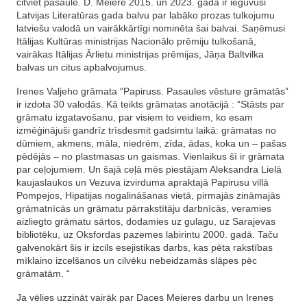
citviet pasaulē. D. Meiere 2015. un 2023. gadā ir ieguvusi
Latvijas Literatūras gada balvu par labāko prozas tulkojumu
latviešu valodā un vairākkārtīgi nominēta šai balvai. Saņēmusi
Itālijas Kultūras ministrijas Nacionālo prēmiju tulkošanā,
vairākas Itālijas Ārlietu ministrijas prēmijas, Jāņa Baltvilka
balvas un citus apbalvojumus.
Irenes Valjeho grāmata “Papiruss. Pasaules vēsture grāmatās”
ir izdota 30 valodās. Kā teikts grāmatas anotācijā : “Stāsts par
grāmatu izgatavošanu, par visiem to veidiem, ko esam
izmēģinājuši gandrīz trīsdesmit gadsimtu laikā: grāmatas no
dūmiem, akmens, māla, niedrēm, zīda, ādas, koka un – pašas
pēdējās – no plastmasas un gaismas. Vienlaikus šī ir grāmata
par ceļojumiem. Un šajā ceļā mēs piestājam Aleksandra Lielā
kaujaslaukos un Vezuva izvirduma apraktajā Papirusu villā
Pompejos, Hipatijas nogalināšanas vietā, pirmajās zināmajās
grāmatnīcās un grāmatu pārrakstītāju darbnīcās, veramies
aizliegto grāmatu sārtos, dodamies uz gulagu, uz Sarajevas
bibliotēku, uz Oksfordas pazemes labirintu 2000. gadā. Taču
galvenokārt šis ir izcils esejistikas darbs, kas pēta rakstības
mīklaino izcelšanos un cilvēku nebeidzamās slāpes pēc
grāmatām. “
Ja vēlies uzzināt vairāk par Daces Meieres darbu un Irenes