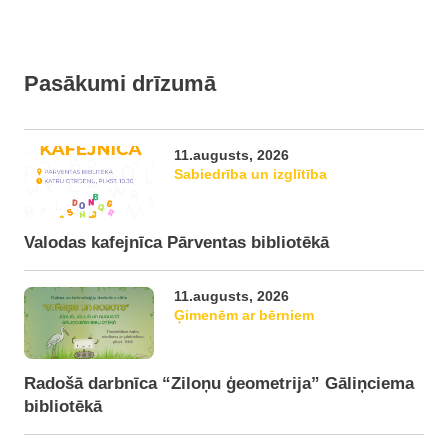
Pasākumi drīzumā
11.augusts, 2026
Sabiedrība un izglītība
Valodas kafejnīca Pārventas bibliotēkā
11.augusts, 2026
Ģimenēm ar bērniem
Radošā darbnīca “Ziloņu ģeometrija” Gāliņciema
bibliotēkā