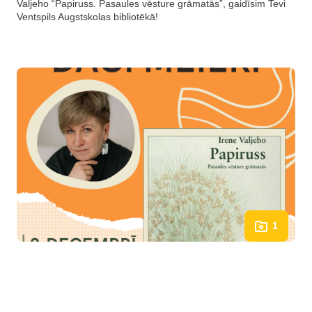
Valjeho “Papiruss. Pasaules vēsture grāmatās”, gaidīsim Tevi
Ventspils Augstskolas bibliotēkā!
1