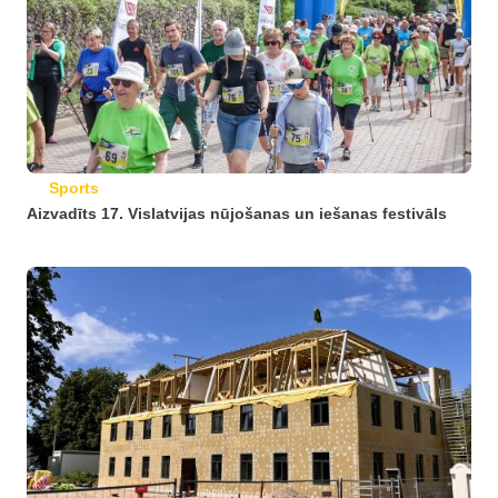
Sports
Aizvadīts 17. Vislatvijas nūjošanas un iešanas festivāls