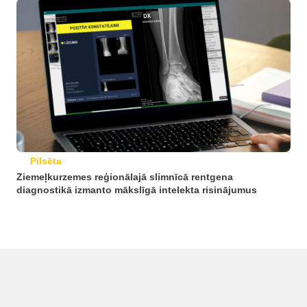
Pilsēta
Ziemeļkurzemes reģionālajā slimnīcā rentgena
diagnostikā izmanto mākslīgā intelekta risinājumus