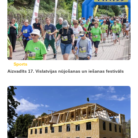
Sports
Aizvadīts 17. Vislatvijas nūjošanas un iešanas festivāls