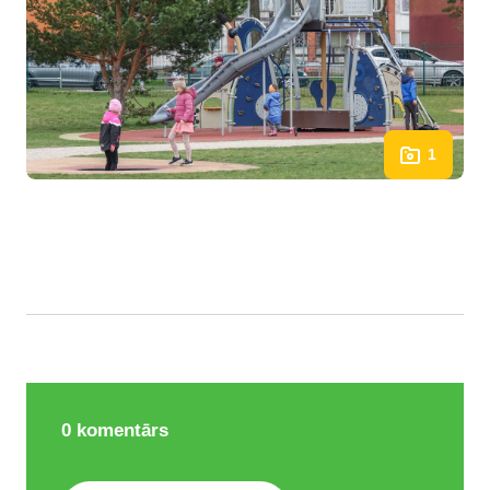
1
0
komentārs