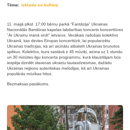
Tēma:
Izklaide un kultūra
11. maijā plkst. 17:00 bērnu parkā “Fantāzija” Ukrainas
Nacionālās Bandūras kapelas labdarības koncerts koncerttūres
“Ar Ukrainu manā sirdī” ietvaros. Vecākais radošais kolektīvs
Ukrainā, kas devies Eiropas koncerttūrē, lai popularizētu
Ukrainas tradīcijas, kā arī aicinātu atbalstīt Ukrainas bruņotos
spēkus. Kolektīvs, kura sastāvā ir 45 mūziķi, aicina uz 1 stundu
un 30 minūtes ilgu koncerta programmu, kurā klausītājam būs
iespēja dzirdēt slavenas ukraiņu tautasdziesmas, dažādu
Ukrainas reģionu autentiskas melodijas, kā arī Ukrainas
populārās mūzikas hitus.
Bezmaksas pasākums.