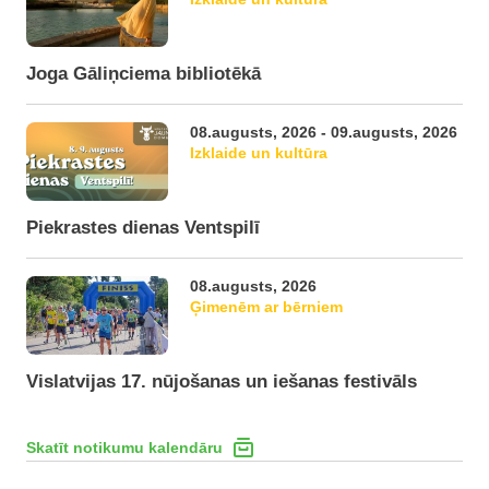
Joga Gāliņciema bibliotēkā
08.augusts, 2026 - 09.augusts, 2026
Izklaide un kultūra
Piekrastes dienas Ventspilī
08.augusts, 2026
Ģimenēm ar bērniem
Vislatvijas 17. nūjošanas un iešanas festivāls
Skatīt notikumu kalendāru