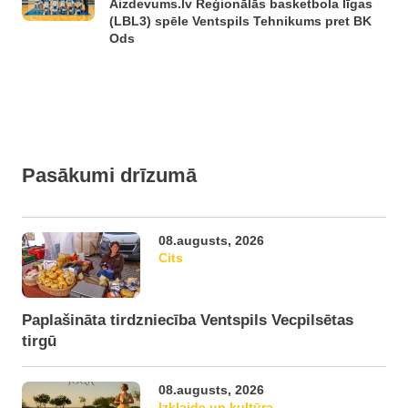
Aizdevums.lv Reģionālās basketbola līgas
(LBL3) spēle Ventspils Tehnikums pret BK
Ods
Pasākumi drīzumā
08.augusts, 2026
Cits
Paplašināta tirdzniecība Ventspils Vecpilsētas
tirgū
08.augusts, 2026
Izklaide un kultūra