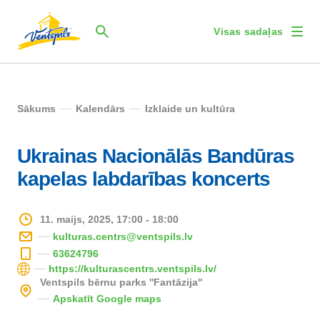
Visas sadaļas
Sākums
Kalendārs
Izklaide un kultūra
Ukrainas Nacionālās Bandūras
kapelas labdarības koncerts
11. maijs, 2025, 17:00 - 18:00
kulturas.centrs@ventspils.lv
63624796
https://kulturascentrs.ventspils.lv/
Ventspils bērnu parks ''Fantāzija''
Apskatīt Google maps