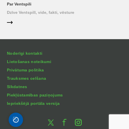
Par Ventspili
Dzīve Ventspilī, vide, fakti, vēsture
Noderīgi kontakti
Lietošanas noteikumi
Privātuma politika
Trauksmes celšana
Sīkdatnes
Piekļūstamības paziņojums
Iepriekšējā portāla versija