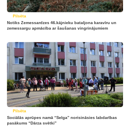
Pilsēta
Notiks Zemessardzes 46.kājnieku bataljona karavīru un
zemessargu apmācība ar šaušanas vingrinājumiem
Pilsēta
Sociālās aprūpes namā “Selga” norisināsies labdarības
pasākums “Dārza svētki”