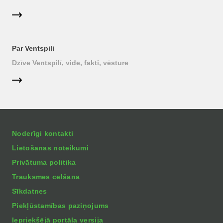
Par Ventspili
Dzīve Ventspilī, vide, fakti, vēsture
Noderīgi kontakti
Lietošanas noteikumi
Privātuma politika
Trauksmes celšana
Sīkdatnes
Piekļūstamības paziņojums
Iepriekšējā portāla versija