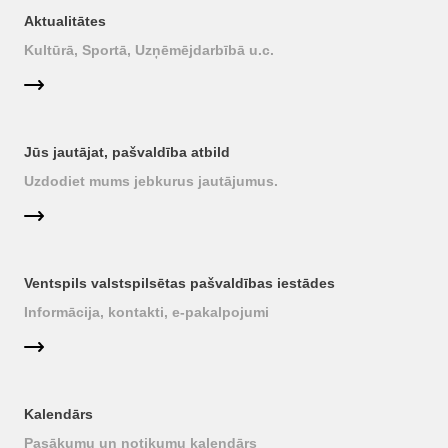
Aktualitātes
Kultūrā, Sportā, Uzņēmējdarbībā u.c.
Jūs jautājat, pašvaldība atbild
Uzdodiet mums jebkurus jautājumus.
Ventspils valstspilsētas pašvaldības iestādes
Informācija, kontakti, e-pakalpojumi
Kalendārs
Pasākumu un notikumu kalendārs