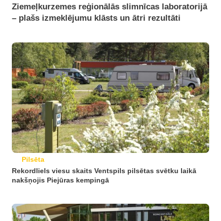
Ziemeļkurzemes reģionālās slimnīcas laboratorijā
– plašs izmeklējumu klāsts un ātri rezultāti
Pilsēta
Rekordliels viesu skaits Ventspils pilsētas svētku laikā
nakšņojis Piejūras kempingā