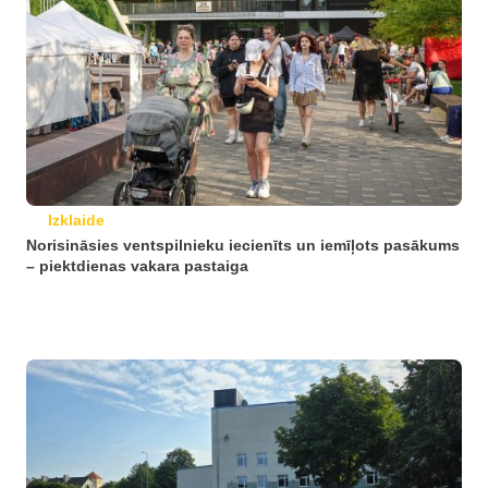
Izklaide
Norisināsies ventspilnieku iecienīts un iemīļots pasākums
– piektdienas vakara pastaiga