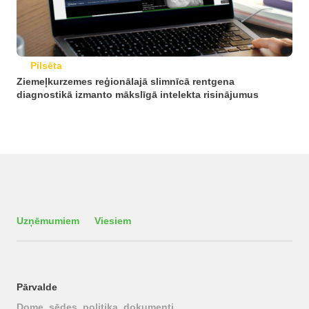
Pilsēta
Ziemeļkurzemes reģionālajā slimnīcā rentgena
diagnostikā izmanto mākslīgā intelekta risinājumus
Uzņēmumiem
Viesiem
Pārvalde
Dome, sēdes, politika, dokumenti