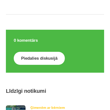
0
komentārs
Piedalies diskusijā
Līdzīgi notikumi
Ģimenēm ar bērniem