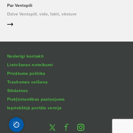
Par Ventspili
Dzīve Ventspilī, vide, fakti, vēsture
Noderīgi kontakti
Lietošanas noteikumi
Privātuma politika
Trauksmes celšana
Sīkdatnes
Piekļūstamības paziņojums
Iepriekšējā portāla versija