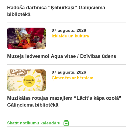
Radošā darbnīca “Ķeburkaķi” Gāliņciema
bibliotēkā
07.augusts, 2026
Izklaide un kultūra
Muzejs iedvesmo! Aqua vitae / Dzīvības ūdens
07.augusts, 2026
Ģimenēm ar bērniem
Muzikālas rotaļas mazajiem “Lācīt’s kāpa ozolā”
Gāliņciema bibliotēkā
Skatīt notikumu kalendāru