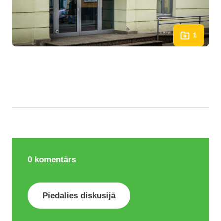
1
0
komentārs
Piedalies diskusijā