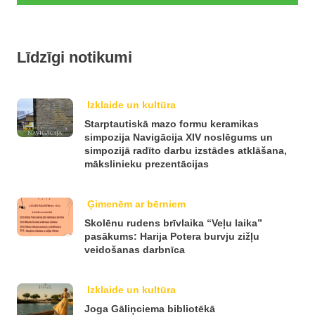
Līdzīgi notikumi
Izklaide un kultūra
Starptautiskā mazo formu keramikas
simpozija Navigācija XIV noslēgums un
simpozijā radīto darbu izstādes atklāšana,
mākslinieku prezentācijas
Ģimenēm ar bērniem
Skolēnu rudens brīvlaika “Veļu laika”
pasākums: Harija Potera burvju zižļu
veidošanas darbnīca
Izklaide un kultūra
Joga Gāliņciema bibliotēkā