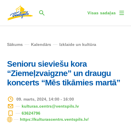
Visas sadaļas
Sākums
Kalendārs
Izklaide un kultūra
Senioru sieviešu kora
“Ziemeļzvaigzne” un draugu
koncerts “Mēs tikāmies martā”
09. marts, 2024, 14:00 - 16:00
kulturas.centrs@ventspils.lv
63624796
https://kulturascentrs.ventspils.lv/