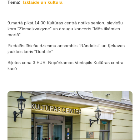
Tēma:
Izklaide un kultūra
9.martā plkst.14:00 Kultūras centrā notiks senioru sieviešu
kora “Ziemeļzvaigzne” un draugu koncerts “Mēs tikāmies
martā”.
Piedalās lībiešu dziesmu ansamblis “Rāndalist” un Ķekavas
jauktais koris “DuoLife”.
Biļetes cena 3 EUR. Nopērkamas Ventspils Kultūras centra
kasē.