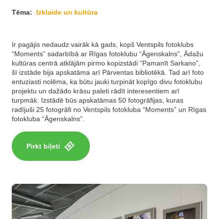
Tēma:
Izklaide un kultūra
Ir pagājis nedaudz vairāk kā gads, kopš Ventspils fotoklubs
“Moments” sadarbībā ar Rīgas fotoklubu “Āgenskalns”, Ādažu
kultūras centrā atklājām pirmo kopizstādi “Pamanīt Sarkano”,
šī izstāde bija apskatāma arī Pārventas bibliotēkā. Tad arī foto
entuziasti nolēma, ka būtu jauki turpināt kopīgo divu fotoklubu
projektu un dažādo krāsu paleti rādīt interesentiem arī
turpmāk. Izstādē būs apskatāmas 50 fotogrāfijas, kuras
radījuši 25 fotogrāfi no Ventspils fotokluba “Moments” un Rīgas
fotokluba “Āgenskalns”.
Pirkt biļeti