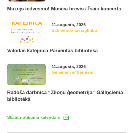
Muzejs iedvesmo! Musica brevis / Īsais koncerts
11.augusts, 2026
Sabiedrība un izglītība
Valodas kafejnīca Pārventas bibliotēkā
11.augusts, 2026
Ģimenēm ar bērniem
Radošā darbnīca “Ziloņu ģeometrija” Gāliņciema
bibliotēkā
Skatīt notikumu kalendāru