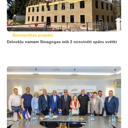
Būvniecības projekti
Dzīvokļu namam Sinagogas ielā 2 nosvinēti spāru svētki