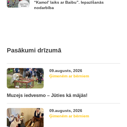
“Kamol’ laiks ar Baibu”. Iepazīšanās
nodarbība
Pasākumi drīzumā
09.augusts, 2026
Ģimenēm ar bērniem
Muzejs iedvesmo – Jūties kā mājās!
09.augusts, 2026
Ģimenēm ar bērniem