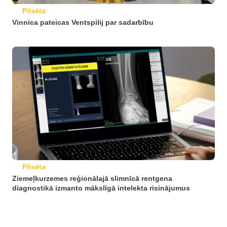
Pilsēta
Vinnica pateicas Ventspilij par sadarbību
Pilsēta
Ziemeļkurzemes reģionālajā slimnīcā rentgena
diagnostikā izmanto mākslīgā intelekta risinājumus