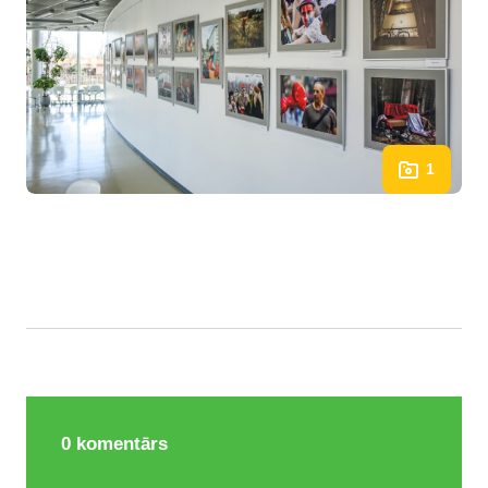
1
0
komentārs