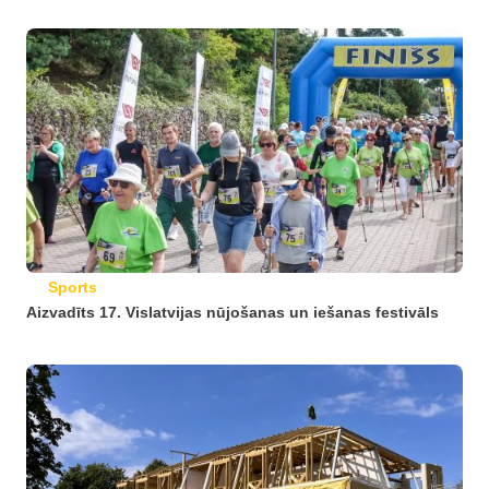
Sports
Aizvadīts 17. Vislatvijas nūjošanas un iešanas festivāls