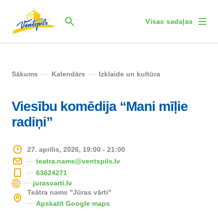
Visas sadaļas
Sākums
Kalendārs
Izklaide un kultūra
Viesību komēdija “Mani mīļie
radiņi”
27. aprīlis, 2026, 19:00 - 21:00
teatra.nams@ventspils.lv
63624271
jurasvarti.lv
Teātra nams "Jūras vārti"
Apskatīt Google maps