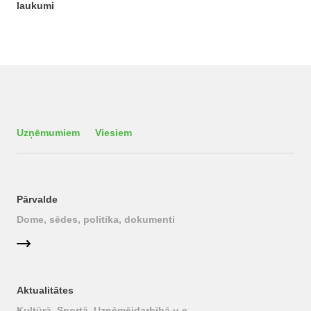
laukumi
Uzņēmumiem
Viesiem
Pārvalde
Dome, sēdes, politika, dokumenti
Aktualitātes
Kultūrā, Sportā, Uzņēmējdarbībā u.c.