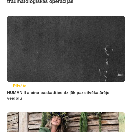
traumatoloģiskās operācijas
Pilsēta
HUMAN II aicina paskatīties dziļāk par cilvēka ārējo
veidolu