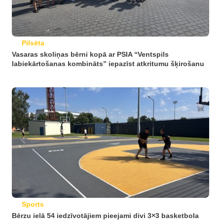
Pilsēta
Vasaras skoliņas bērni kopā ar PSIA “Ventspils
labiekārtošanas kombināts” iepazīst atkritumu šķirošanu
Sports
Bērzu ielā 54 iedzīvotājiem pieejami divi 3×3 basketbola