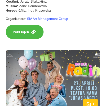
Kostīmi:
Jurate Silakaktiņa
Mūzika:
Zane Dombrovska
Horeogrāfija:
Inga Krasovska
Organizators:
SIA Art Management Group
Pirkt biļeti
1