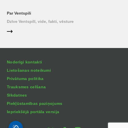
Par Ventspili
Dzīve Ventspilī, vide, fakti, vēsture
Noderīgi kontakti
Lietošanas noteikumi
Privātuma politika
Trauksmes celšana
Sīkdatnes
Piekļūstamības paziņojums
Iepriekšējā portāla versija