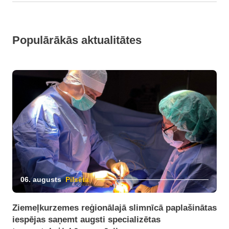
Populārākās aktualitātes
06. augusts
Pilsēta
Ziemeļkurzemes reģionālajā slimnīcā paplašinātas
iespējas saņemt augsti specializētas