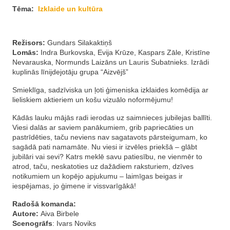
Tēma:
Izklaide un kultūra
Režisors:
Gundars Silakaktiņš
Lomās:
Indra Burkovska, Evija Krūze, Kaspars Zāle, Kristīne
Nevarauska, Normunds Laizāns un Lauris Subatnieks. Izrādi
kuplinās līnijdejotāju grupa “Aizvējš”
Smieklīga, sadzīviska un ļoti ģimeniska izklaides komēdija ar
lieliskiem aktieriem un košu vizuālo noformējumu!
Kādās lauku mājās radi ierodas uz saimnieces jubilejas ballīti.
Viesi dalās ar saviem panākumiem, grib papriecāties un
pastrīdēties, taču neviens nav sagatavots pārsteigumam, ko
sagādā pati namamāte. Nu viesi ir izvēles priekšā – glābt
jubilāri vai sevi? Katrs meklē savu patiesību, ne vienmēr to
atrod, taču, neskatoties uz dažādiem raksturiem, dzīves
notikumiem un kopējo apjukumu – laimīgas beigas ir
iespējamas, jo ģimene ir vissvarīgākā!
Radošā komanda:
Autore:
Aiva Birbele
Scenogrāfs
: Ivars Noviks