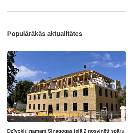
Populārākās aktualitātes
07. augusts
Būvniecības projekti
Dzīvokļu namam Sinagogas ielā 2 nosvinēti spāru