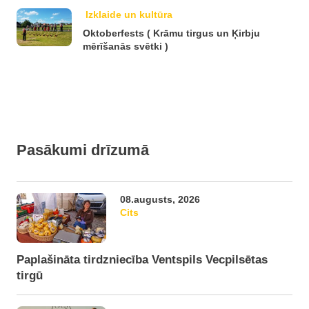
Izklaide un kultūra
Oktoberfests ( Krāmu tirgus un Ķirbju
mērīšanās svētki )
Pasākumi drīzumā
08.augusts, 2026
Cits
Paplašināta tirdzniecība Ventspils Vecpilsētas
tirgū