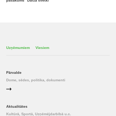
pasākums “Dārza svētki”
Uzņēmumiem
Viesiem
Pārvalde
Dome, sēdes, politika, dokumenti
Aktualitātes
Kultūrā, Sportā, Uzņēmējdarbībā u.c.