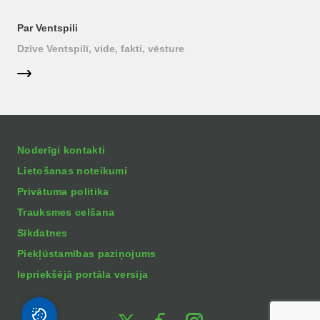
Par Ventspili
Dzīve Ventspilī, vide, fakti, vēsture
Noderīgi kontakti
Lietošanas noteikumi
Privātuma politika
Trauksmes celšana
Sīkdatnes
Piekļūstamības paziņojums
Iepriekšējā portāla versija