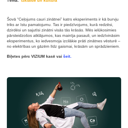
Tēma:
Izklaide un kultūra
Šovā “Ceļojums cauri zinātnei” katrs eksperiments ir kā burvju
triks ar īstu pamatojumu. Tas ir piedzīvojums, kurā redzēsi,
dzirdēsi un sajutīsi zinātni visās tās krāsās. Mēs ielūkosimies
pārsteidzošos atklājumos, kas mainīja pasauli, un iedzīvināsim
eksperimentus, ko iedvesmoja izcilākie prāti zinātnes vēsturē –
no elektrības un gāzēm līdz gaismai, krāsām un sprādzieniem.
Biļetes pērc
VIZIUM kasē vai
šeit.